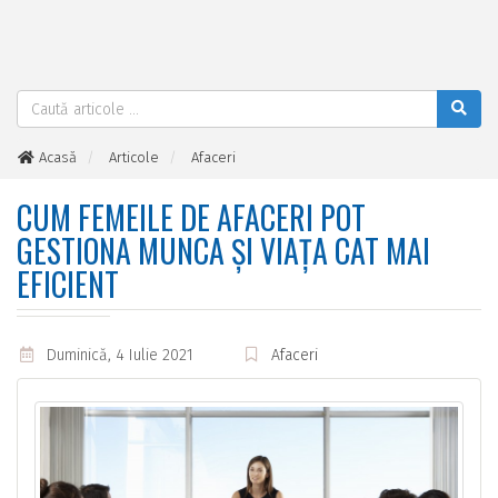
Acasă
Articole
Afaceri
Cum femeile de afaceri pot gestiona munca și viața cat mai
eficient
CUM FEMEILE DE AFACERI POT
GESTIONA MUNCA ȘI VIAȚA CAT MAI
EFICIENT
Duminică, 4 Iulie 2021
Afaceri