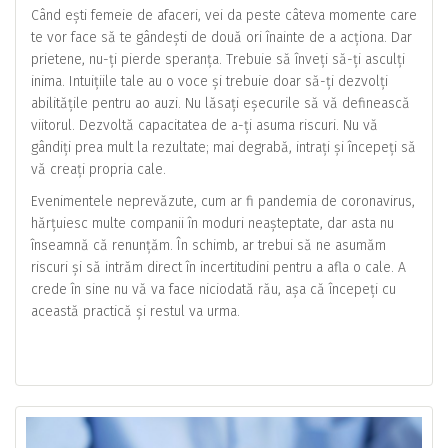
Când ești femeie de afaceri, vei da peste câteva momente care
te vor face să te gândești de două ori înainte de a acționa. Dar
prietene, nu-ți pierde speranța. Trebuie să înveți să-ți asculți
inima. Intuițiile tale au o voce și trebuie doar să-ți dezvolți
abilitățile pentru ao auzi. Nu lăsați eșecurile să vă definească
viitorul. Dezvoltă capacitatea de a-ți asuma riscuri. Nu vă
gândiți prea mult la rezultate; mai degrabă, intrați și începeți să
vă creați propria cale.
Evenimentele neprevăzute, cum ar fi pandemia de coronavirus,
hărțuiesc multe companii în moduri neașteptate, dar asta nu
înseamnă că renunțăm. În schimb, ar trebui să ne asumăm
riscuri și să intrăm direct în incertitudini pentru a afla o cale. A
crede în sine nu vă va face niciodată rău, așa că începeți cu
această practică și restul va urma.