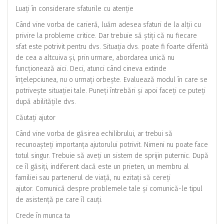
Luați în considerare sfaturile cu atenție
Când vine vorba de carieră, luăm adesea sfaturi de la alții cu
privire la probleme critice. Dar trebuie să știți că nu fiecare
sfat este potrivit pentru dvs. Situația dvs. poate fi foarte diferită
de cea a altcuiva și, prin urmare, abordarea unică nu
funcționează aici. Deci, atunci când cineva extinde
înțelepciunea, nu o urmați orbește. Evaluează modul în care se
potrivește situației tale. Puneți întrebări și apoi faceți ce puteți
după abilitățile dvs.
Căutați ajutor
Când vine vorba de găsirea echilibrului, ar trebui să
recunoașteți importanța ajutorului potrivit. Nimeni nu poate face
totul singur. Trebuie să aveți un sistem de sprijin puternic. După
ce îl găsiți, indiferent dacă este un prieten, un membru al
familiei sau partenerul de viață, nu ezitați să cereți
ajutor. Comunică despre problemele tale și comunică-le tipul
de asistență pe care îl cauți.
Crede în munca ta