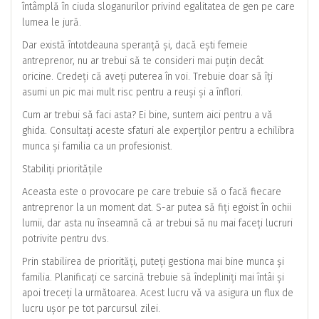
întâmplă în ciuda sloganurilor privind egalitatea de gen pe care
lumea le jură.
Dar există întotdeauna speranță și, dacă ești femeie
antreprenor, nu ar trebui să te consideri mai puțin decât
oricine. Credeți că aveți puterea în voi. Trebuie doar să îți
asumi un pic mai mult risc pentru a reuși și a înflori.
Cum ar trebui să faci asta? Ei bine, suntem aici pentru a vă
ghida. Consultați aceste sfaturi ale experților pentru a echilibra
munca și familia ca un profesionist.
Stabiliți prioritățile
Aceasta este o provocare pe care trebuie să o facă fiecare
antreprenor la un moment dat. S-ar putea să fiți egoist în ochii
lumii, dar asta nu înseamnă că ar trebui să nu mai faceți lucruri
potrivite pentru dvs.
Prin stabilirea de priorități, puteți gestiona mai bine munca și
familia. Planificați ce sarcină trebuie să îndepliniți mai întâi și
apoi treceți la următoarea. Acest lucru vă va asigura un flux de
lucru ușor pe tot parcursul zilei.