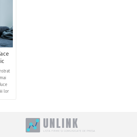
face
ic
strat
 mai
duce
ii lor
ru sa
UNLINK
LISTA FIRME SI COMUNICATE DE PRESA