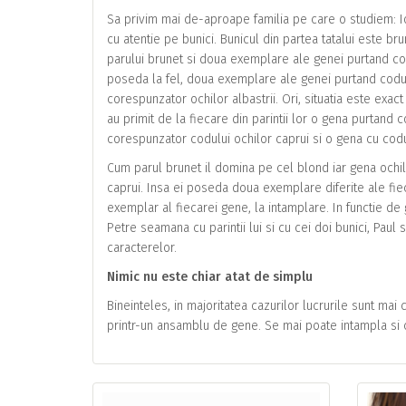
Sa privim mai de-aproape familia pe care o studiem: Ion s
cu atentie pe bunici. Bunicul din partea tatalui este 
parului brunet si doua exemplare ale genei purtand codu
poseda la fel, doua exemplare ale genei purtand codu
corespunzator ochilor albastrii. Ori, situatia este exact
au primit de la fiecare din parintii lor o gena purtand
corespunzator codului ochilor caprui si o gena cu codu
Cum parul brunet il domina pe cel blond iar gena ochilo
caprui. Insa ei poseda doua exemplare diferite ale fieca
exemplar al fiecarei gene, la intamplare. In functie de
Petre seamana cu parintii lui si cu cei doi bunici, Pau
caracterelor.
Nimic nu este chiar atat de simplu
Bineinteles, in majoritatea cazurilor lucrurile sunt mai
printr-un ansamblu de gene. Se mai poate intampla si 