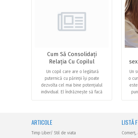
Cum Să Consolidați
Relația Cu Copilul
sex
Dumneavoastră
Un copil care are o legătură
Un s
puternică cu părinții își poate
o cur
dezvolta cel mai bine potențialul
este
individual. El îndrăznește să facă
pun
pași îndrăzneți în viață și se … ...
despr
ARTICOLE
LISTĂ 
Timp Liber/ Stil de viata
Comerţ,