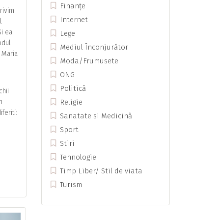
Finanțe
privim
Internet
l
Si ea
Lege
odul
Mediul Înconjurător
i Maria
Moda/Frumusete
ONG
Politică
chii
n
Religie
eriti:
Sanatate si Medicină
Sport
Stiri
Tehnologie
Timp Liber/ Stil de viata
Turism