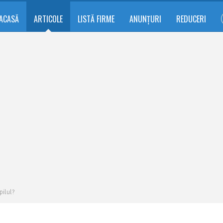
ACASĂ
ARTICOLE
LISTĂ FIRME
ANUNȚURI
REDUCERI
ilul?