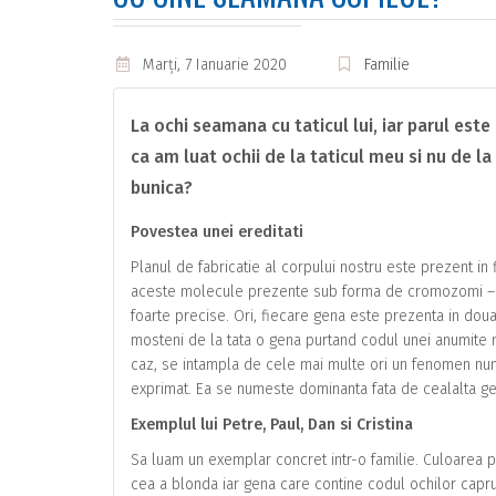
Marţi, 7 Ianuarie 2020
Familie
La ochi seamana cu taticul lui, iar parul est
ca am luat ochii de la taticul meu si nu de l
bunica?
Povestea unei ereditati
Planul de fabricatie al corpului nostru este prezent in
aceste molecule prezente sub forma de cromozomi – co
foarte precise. Ori, fiecare gena este prezenta in dou
mosteni de la tata o gena purtand codul unei anumite n
caz, se intampla de cele mai multe ori un fenomen num
exprimat. Ea se numeste dominanta fata de cealalta g
Exemplul lui Petre, Paul, Dan si Cristina
Sa luam un exemplar concret intr-o familie. Culoarea p
cea a blonda iar gena care contine codul ochilor capru