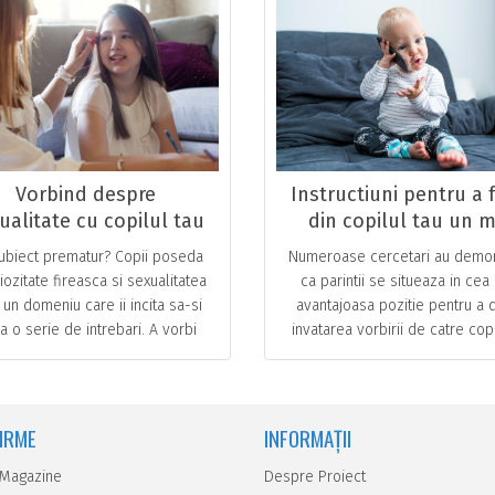
Vorbind despre
Instructiuni pentru a 
ualitate cu copilul tau
din copilul tau un m
palavragiu
ubiect prematur? Copii poseda
Numeroase cercetari au demon
iozitate fireasca si sexualitatea
ca parintii se situeaza in cea
 un domeniu care ii incita sa-si
avantajoasa pozitie pentru a 
a o serie de intrebari. A vorbi
invatarea vorbirii de catre copi
e sexualitate este asadar unul
la bun sfarsit. Este randul vost
dintre aspectele … ...
intrati in joc! … ...
FIRME
INFORMAȚII
 Magazine
Despre Proiect