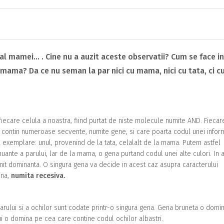
e al mamei… . Cine nu a auzit aceste
observatii? Cum se face i
a mama? Da ce nu seman la par nici cu mama, nici cu tata, ci c
 fiecare celula a noastra, fiind purtat de niste molecule numite AND. Fiecar
ntin numeroase secvente, numite gene, si care poarta codul unei inform
a exemplare: unul, provenind de la tata, celalalt de la mama. Putem astfel
uante a parului, lar de la mama, o gena purtand codul unei alte culori. In 
it dominanta. O singura gena va decide in acest caz asupra caracterului
ena,
numita recesiva.
arului si a ochilor sunt codate printr-o singura gena. Gena bruneta o domi
i o domina pe cea care contine codul ochilor albastri.