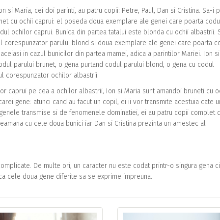
i Maria, cei doi parinti, au patru copii: Petre, Paul, Dan si Cristina. Sa-i 
brunet cu ochii caprui: el poseda doua exemplare ale genei care poarta codu
l ochilor caprui. Bunica din partea tatalui este blonda cu ochii albastrii. 
l corespunzator parului blond si doua exemplare ale genei care poarta c
 aceiasi in cazul bunicilor din partea mamei, adica a parintilor Mariei. Ion s
 codul parului brunet, o gena purtand codul parului blond, o gena cu codul
l corespunzator ochilor albastrii.
r caprui pe cea a ochilor albastrii, Ion si Maria sunt amandoi bruneti cu o
rei gene: atunci cand au facut un copil, ei ii vor transmite acestuia cate u
 genele transmise si de fenomenele dominatiei, ei au patru copii complet dif
l seamana cu cele doua bunici iar Dan si Cristina prezinta un amestec al
 complicate. De multe ori, un caracter nu este codat printr-o singura gena ci
ca cele doua gene diferite sa se exprime impreuna.