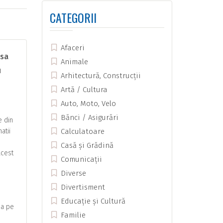
CATEGORII
Afaceri
nsa
Animale
u
Arhitectură, Construcții
Artă / Cultura
Auto, Moto, Velo
Bănci / Asigurări
e din
atii
Calculatoare
Casă și Grădină
acest
Comunicații
Diverse
Divertisment
Educație și Cultură
na pe
Familie