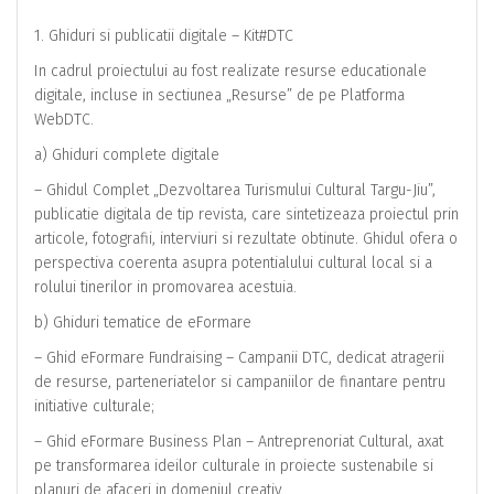
1. Ghiduri si publicatii digitale – Kit#DTC
In cadrul proiectului au fost realizate resurse educationale
digitale, incluse in sectiunea „Resurse” de pe Platforma
WebDTC.
a) Ghiduri complete digitale
– Ghidul Complet „Dezvoltarea Turismului Cultural Targu-Jiu”,
publicatie digitala de tip revista, care sintetizeaza proiectul prin
articole, fotografii, interviuri si rezultate obtinute. Ghidul ofera o
perspectiva coerenta asupra potentialului cultural local si a
rolului tinerilor in promovarea acestuia.
b) Ghiduri tematice de eFormare
– Ghid eFormare Fundraising – Campanii DTC, dedicat atragerii
de resurse, parteneriatelor si campaniilor de finantare pentru
initiative culturale;
– Ghid eFormare Business Plan – Antreprenoriat Cultural, axat
pe transformarea ideilor culturale in proiecte sustenabile si
planuri de afaceri in domeniul creativ.