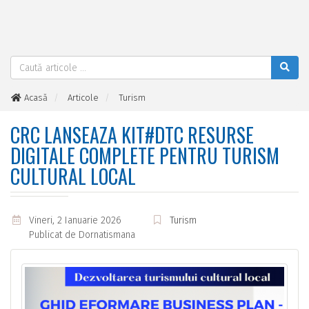
Acasă
Articole
Turism
CRC lanseaza Kit#DTC resurse digitale complete pentru turism
cultural local
CRC LANSEAZA KIT#DTC RESURSE
DIGITALE COMPLETE PENTRU TURISM
CULTURAL LOCAL
Vineri, 2 Ianuarie 2026
Turism
Publicat de
Dornatismana