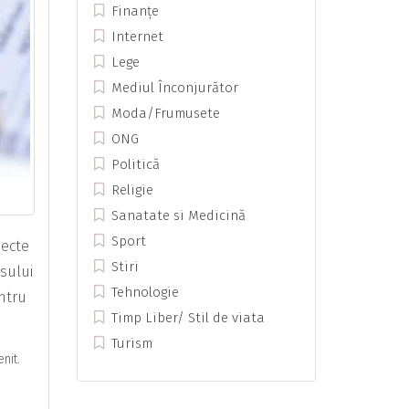
Finanțe
Internet
Lege
Mediul Înconjurător
Moda/Frumusete
ONG
Politică
Religie
Sanatate si Medicină
Sport
pecte
Stiri
esului
Tehnologie
ntru
Timp Liber/ Stil de viata
Turism
nit.