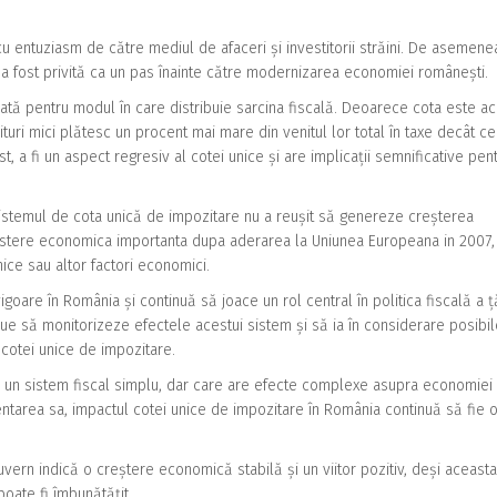
 cu entuziasm de către mediul de afaceri și investitorii străini. De asemene
l a fost privită ca un pas înainte către modernizarea economiei românești.
cată pentru modul în care distribuie sarcina fiscală. Deoarece cota este a
enituri mici plătesc un procent mai mare din venitul lor total în taxe decât ce
st, a fi un aspect regresiv al cotei unice și are implicații semnificative pen
istemul de cota unică de impozitare nu a reușit să genereze creșterea
estere economica importanta dupa aderarea la Uniunea Europeana in 2007, 
nice sau altor factori economici.
igoare în România și continuă să joace un rol central în politica fiscală a ță
ue să monitorizeze efectele acestui sistem și să ia în considerare posibil
 cotei unice de impozitare.
e un sistem fiscal simplu, dar care are efecte complexe asupra economiei 
ntarea sa, impactul cotei unice de impozitare în România continuă să fie 
vern indică o creștere economică stabilă și un viitor pozitiv, deși aceasta
oate fi îmbunătățit.