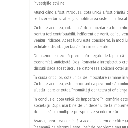
investițiile străine.
Atunci când a fost introdusă, cota unică a fost primită
reducerea birocrației și simplificarea sistemului fisca
Cu toate acestea, cota unică de impozitare a fost criti
pentru toți contribuabilii, indiferent de venit, cei cu v
venituri ridicate. Acest lucru este considerat, în mod ju
echitatea distribuției bunăstării în societate.
De asemenea, există preocupări legate de faptul că s
economică anticipată. Deși Romania a inregistrat o cr
discutii daca acest lucru se datoreaza aplicarii cotei u
În ciuda criticilor, cota unică de impozitare rămâne în v
Cu toate acestea, este important ca guvernul să contin
ajustări care ar putea îmbunătăți echitatea și eficiența
În concluzie, cota unică de impozitare în România est
societății. După mai bine de un deceniu de la impleme
de analiză, cu multiple perspective și interpretări.
Așadar, onorarea continuă a acestui sistem de către gu
înseamnă că sistemul este lipsit de probleme sau nu p