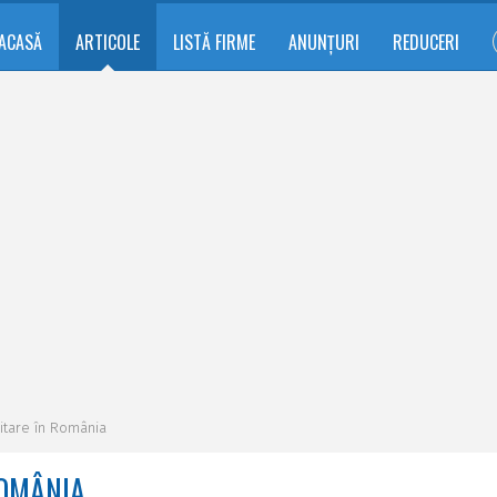
ACASĂ
ARTICOLE
LISTĂ FIRME
ANUNȚURI
REDUCERI
itare în România
ROMÂNIA