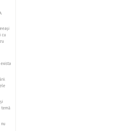
a,
ceeași
i cu
tru
exista
rii.
ele
și
o temă
 nu