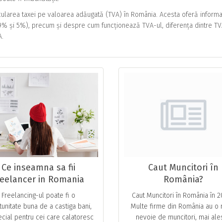
lcularea taxei pe valoarea adăugată (TVA) în România. Acesta oferă informaț
% și 5%), precum și despre cum funcționează TVA-ul, diferența dintre T
A.
Ce inseamna sa fii
Caut Muncitori în
reelancer in Romania
România?
Freelancing-ul poate fi o
Caut Muncitori în România în 
tunitate buna de a castiga bani,
Multe firm͏e din România au o
ecial pentru cei care calatoresc
nevoie de muncitori, mai ale