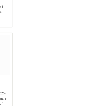
ii
VA
2026?
 mare
s în