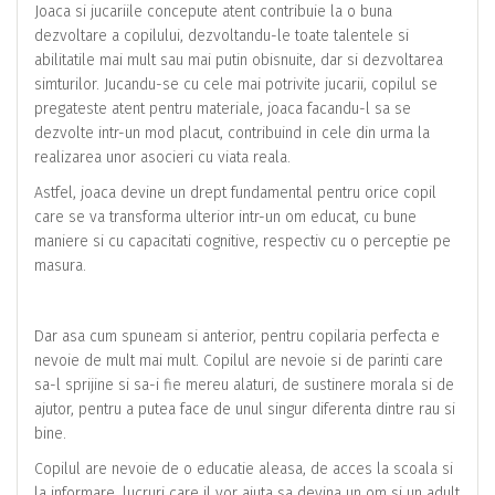
Joaca si jucariile concepute atent contribuie la o buna
dezvoltare a copilului, dezvoltandu-le toate talentele si
abilitatile mai mult sau mai putin obisnuite, dar si dezvoltarea
simturilor. Jucandu-se cu cele mai potrivite jucarii, copilul se
pregateste atent pentru materiale, joaca facandu-l sa se
dezvolte intr-un mod placut, contribuind in cele din urma la
realizarea unor asocieri cu viata reala.
Astfel, joaca devine un drept fundamental pentru orice copil
care se va transforma ulterior intr-un om educat, cu bune
maniere si cu capacitati cognitive, respectiv cu o perceptie pe
masura.
Dar asa cum spuneam si anterior, pentru copilaria perfecta e
nevoie de mult mai mult. Copilul are nevoie si de parinti care
sa-l sprijine si sa-i fie mereu alaturi, de sustinere morala si de
ajutor, pentru a putea face de unul singur diferenta dintre rau si
bine.
Copilul are nevoie de o educatie aleasa, de acces la scoala si
la informare, lucruri care il vor ajuta sa devina un om si un adult