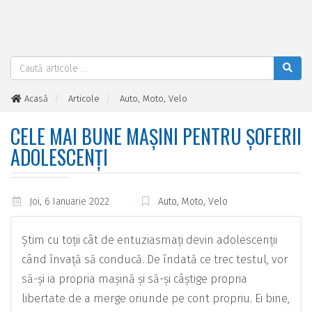
Acasă
Articole
Auto, Moto, Velo
Cele Mai Bune Mașini Pentru Șoferii Adolescenți
CELE MAI BUNE MAȘINI PENTRU ȘOFERII
ADOLESCENȚI
Joi, 6 Ianuarie 2022
Auto, Moto, Velo
Știm cu toții cât de entuziasmați devin adolescenții
când învață să conducă. De îndată ce trec testul, vor
să-și ia propria mașină și să-și câștige propria
libertate de a merge oriunde pe cont propriu. Ei bine,