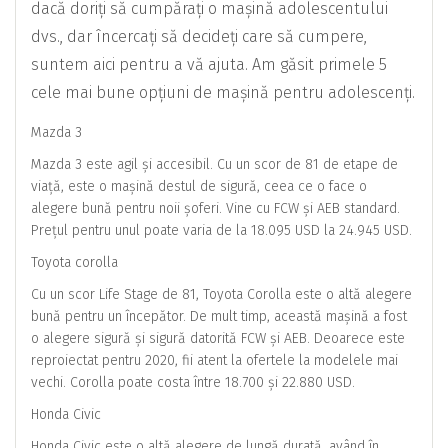
dacă doriți să cumpărați o mașină adolescentului
dvs., dar încercați să decideți care să cumpere,
suntem aici pentru a vă ajuta. Am găsit primele 5
cele mai bune opțiuni de mașină pentru adolescenți.
Mazda 3
Mazda 3 este agil și accesibil. Cu un scor de 81 de etape de
viață, este o mașină destul de sigură, ceea ce o face o
alegere bună pentru noii șoferi. Vine cu FCW și AEB standard.
Prețul pentru unul poate varia de la 18.095 USD la 24.945 USD.
Toyota corolla
Cu un scor Life Stage de 81, Toyota Corolla este o altă alegere
bună pentru un începător. De mult timp, această mașină a fost
o alegere sigură și sigură datorită FCW și AEB. Deoarece este
reproiectat pentru 2020, fii atent la ofertele la modelele mai
vechi. Corolla poate costa între 18.700 și 22.880 USD.
Honda Civic
Honda Civic este o altă alegere de lungă durată, având în