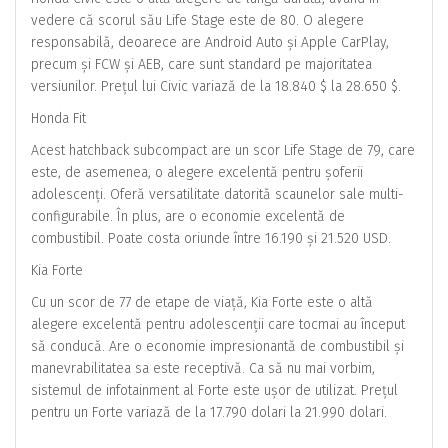
vedere că scorul său Life Stage este de 80. O alegere
responsabilă, deoarece are Android Auto și Apple CarPlay,
precum și FCW și AEB, care sunt standard pe majoritatea
versiunilor. Prețul lui Civic variază de la 18.840 $ la 28.650 $.
Honda Fit
Acest hatchback subcompact are un scor Life Stage de 79, care
este, de asemenea, o alegere excelentă pentru șoferii
adolescenți. Oferă versatilitate datorită scaunelor sale multi-
configurabile. În plus, are o economie excelentă de
combustibil. Poate costa oriunde între 16.190 și 21.520 USD.
Kia Forte
Cu un scor de 77 de etape de viață, Kia Forte este o altă
alegere excelentă pentru adolescenții care tocmai au început
să conducă. Are o economie impresionantă de combustibil și
manevrabilitatea sa este receptivă. Ca să nu mai vorbim,
sistemul de infotainment al Forte este ușor de utilizat. Prețul
pentru un Forte variază de la 17.790 dolari la 21.990 dolari.