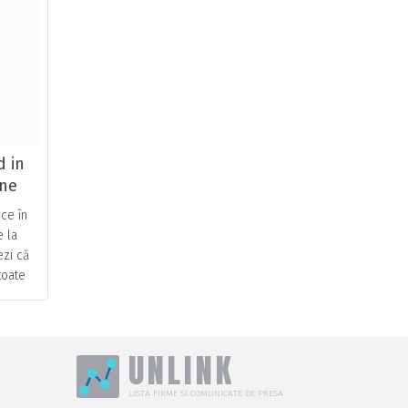
 in
ine
ce în
e la
ezi că
toate
xistă
UNLINK
LISTA FIRME SI COMUNICATE DE PRESA