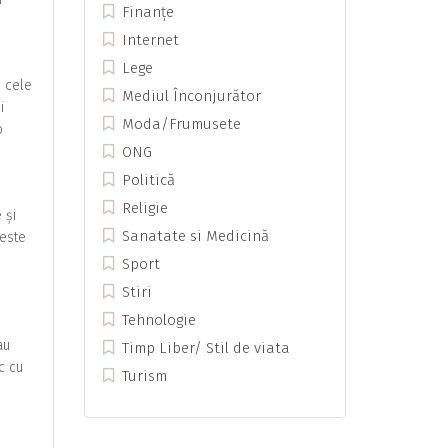
Finanțe
Internet
Lege
e cele
Mediul Înconjurător
i
Moda/Frumusete
o
ONG
Politică
Religie
 și
Sanatate si Medicină
 este
Sport
Stiri
Tehnologie
au
Timp Liber/ Stil de viata
c cu
Turism