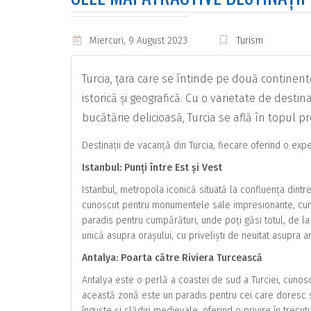
Miercuri, 9 August 2023
Turism
Turcia, țara care se întinde pe două continent
istorică și geografică. Cu o varietate de destina
bucătărie delicioasă, Turcia se află în topul p
Destinații de vacanță din Turcia, fiecare oferind o exp
Istanbul: Punți între Est și Vest
Istanbul, metropola iconică situată la confluența dintre
cunoscut pentru monumentele sale impresionante, cum 
paradis pentru cumpărături, unde poți găsi totul, de la
unică asupra orașului, cu priveliști de neuitat asupra a
Antalya: Poarta către Riviera Turcească
Antalya este o perlă a coastei de sud a Turciei, cunosc
această zonă este un paradis pentru cei care doresc să
înguste și clădiri medievale, oferind o privire în trecutu