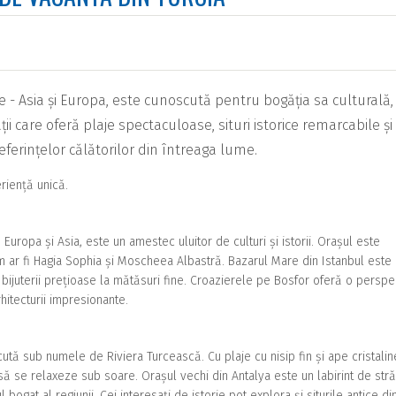
e - Asia și Europa, este cunoscută pentru bogăția sa culturală,
ții care oferă plaje spectaculoase, situri istorice remarcabile și
referințelor călătorilor din întreaga lume.
eriență unică.
 Europa și Asia, este un amestec uluitor de culturi și istorii. Orașul este
ar fi Hagia Sophia și Moscheea Albastră. Bazarul Mare din Istanbul este
 bijuterii prețioase la mătăsuri fine. Croazierele pe Bosfor oferă o perspe
rhitecturii impresionante.
ută sub numele de Riviera Turcească. Cu plaje cu nisip fin și ape cristalin
 se relaxeze sub soare. Orașul vechi din Antalya este un labirint de stră
l bogat al regiunii. Cei interesați de istorie pot explora și siturile antice di