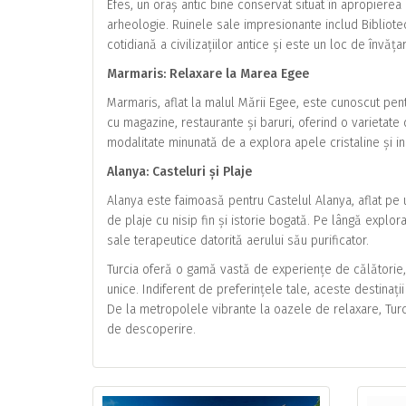
Efes, un oraș antic bine conservat situat în apropierea 
arheologie. Ruinele sale impresionante includ Biblioteca
cotidiană a civilizațiilor antice și este un loc de învăța
Marmaris: Relaxare la Marea Egee
Marmaris, aflat la malul Mării Egee, este cunoscut pen
cu magazine, restaurante și baruri, oferind o varietate
modalitate minunată de a explora apele cristaline și in
Alanya: Casteluri și Plaje
Alanya este faimoasă pentru Castelul Alanya, aflat pe
de plaje cu nisip fin și istorie bogată. Pe lângă explora
sale terapeutice datorită aerului său purificator.
Turcia oferă o gamă vastă de experiențe de călătorie, 
unice. Indiferent de preferințele tale, aceste destinații î
De la metropolele vibrante la oazele de relaxare, Tur
de descoperire.