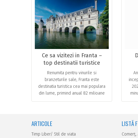
Ce sa vizitezi in Franta –
D
top destinatii turistice
atractive
Renumita pentru vinurile si
An
branzeturile sale, Franta este
ince
destinatia turistica cea mai populara
202
din lume, primind anual 82 milioane
minu
de turisti straini. Vizitatorii sunt atrasi
int
de orase istorice, o … ...
ARTICOLE
LISTĂ 
Timp Liber/ Stil de viata
Comerţ,