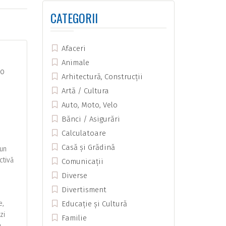
CATEGORII
Afaceri
Animale
 o
Arhitectură, Construcții
Artă / Cultura
Auto, Moto, Velo
Bănci / Asigurări
Calculatoare
Casă și Grădină
 un
ctivă
Comunicații
Diverse
Divertisment
e,
Educație și Cultură
zi
Familie
n