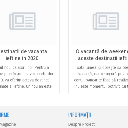
estinatii de vacanta
O vacanță de weekend
ieftine in 2020
aceste destinații ieft
ul nou, calatorii noi! Pentru a
Toată lumea își dorește să ple
pe planificarea si vacantele din
vacanță, dar o singură privir
0, va oferim cateva destinatii
contul bancar te face să realiz
nate si ieftine. Un nou an este
nu este momentul potrivit. Cu 
otdeauna plin de oportunitati,
acestea, ai noroc, deoarece e
provocari si excursii … ...
… ...
FIRME
INFORMAȚII
 Magazine
Despre Proiect