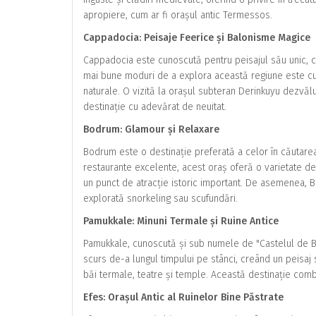
apropiere, cum ar fi orașul antic Termessos.
Cappadocia: Peisaje Feerice și Balonisme Magice
Cappadocia este cunoscută pentru peisajul său unic, cu 
mai bune moduri de a explora această regiune este cu 
naturale. O vizită la orașul subteran Derinkuyu dezvălu
destinație cu adevărat de neuitat.
Bodrum: Glamour și Relaxare
Bodrum este o destinație preferată a celor în căutarea 
restaurante excelente, acest oraș oferă o varietate de a
un punct de atracție istoric important. De asemenea,
explorată snorkeling sau scufundări.
Pamukkale: Minuni Termale și Ruine Antice
Pamukkale, cunoscută și sub numele de "Castelul de B
scurs de-a lungul timpului pe stânci, creând un peisa
băi termale, teatre și temple. Această destinație combi
Efes: Orașul Antic al Ruinelor Bine Păstrate