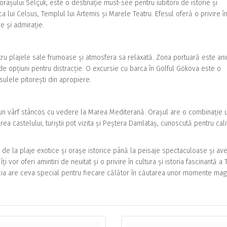
orașului Selçuk, este o destinație must-see pentru iubitorii de istorie și
 lui Celsus, Templul lui Artemis și Marele Teatru. Efesul oferă o privire în
re și admirație.
tru plajele sale frumoase și atmosfera sa relaxată. Zona portuară este an
 de opțiuni pentru distracție. O excursie cu barca în Golful Gökova este o
sulele pitorești din apropiere.
 un vârf stâncos cu vedere la Marea Mediterană. Orașul are o combinație 
rea castelului, turiștii pot vizita și Peștera Damlataș, cunoscută pentru cali
de la plaje exotice și orașe istorice până la peisaje spectaculoase și ave
ți vor oferi amintiri de neuitat și o privire în cultura și istoria fascinantă a T
cia are ceva special pentru fiecare călător în căutarea unor momente mag