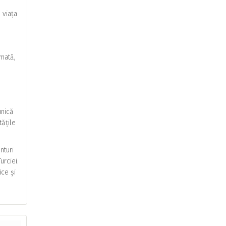
 viața
imată,
unică
tățile
nturi
urciei.
ice și