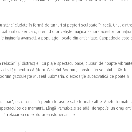
stânci ciudate în formă de turnuri și peșteri sculptate în rocă. Unul dintr
balonul cu aer cald, oferind o priveliște magică asupra acestor formațiun
ie ingineria avansată a populației locale din antichitate. Cappadocia este 
relaxării și distracției. Cu plaje spectaculoase, cluburi de noapte vibrante
ctivități pentru călătorii. Castelul Bodrum, construit în secolul al XV-lea,
 Bodrum găzduiește Muzeul Submarin, o expoziție subacvatică ce poate fi
umbac", este renumită pentru terasele sale termale albe. Apele termale 
j spectaculos de marmură. Lângă Pamukkale se află Hierapolis, un oraș anti
nă relaxarea cu explorarea istoriei antice.