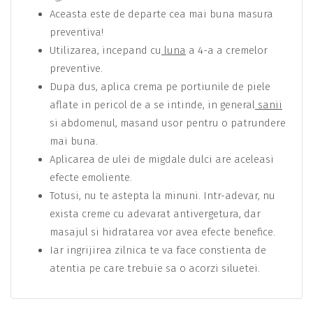
Aceasta este de departe cea mai buna masura
preventiva!
Utilizarea, incepand cu
luna
a 4-a a cremelor
preventive.
Dupa dus, aplica crema pe portiunile de piele
aflate in pericol de a se intinde, in general
sanii
si abdomenul, masand usor pentru o patrundere
mai buna.
Aplicarea de ulei de migdale dulci are aceleasi
efecte emoliente.
Totusi, nu te astepta la minuni. Intr-adevar, nu
exista creme cu adevarat anti­vergetura, dar
masajul si hidratarea vor avea efecte benefice.
Iar ingrijirea zilnica te va face constienta de
atentia pe care trebuie sa o acorzi siluetei.