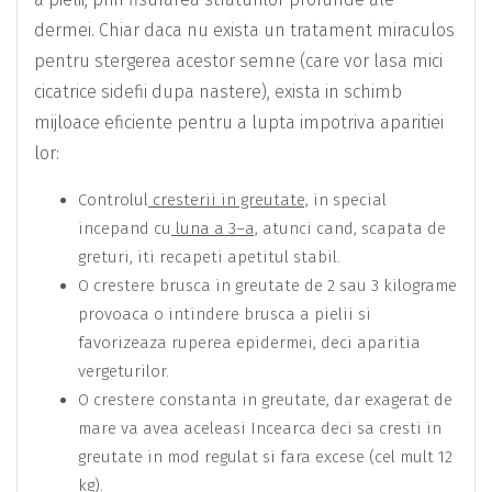
dermei. Chiar daca nu exista un tratament miraculos
pentru stergerea acestor semne (care vor lasa mici
cicatrice sidefii dupa nastere), exista in schimb
mijloace eficiente pentru a lupta impotriva aparitiei
lor:
Controlul
cresterii
in greutate,
in special
incepand cu
luna a 3
–
a,
atunci cand, scapata de
greturi, iti recapeti apetitul stabil.
O crestere brusca in greutate de 2 sau 3 kilograme
provoaca o intindere brusca a pielii si
favorizeaza ruperea epidermei, deci aparitia
vergeturilor.
O crestere constanta in greutate, dar exagerat de
mare va avea aceleasi Incearca deci sa cresti in
greutate in mod regulat si fara excese (cel mult 12
kg).