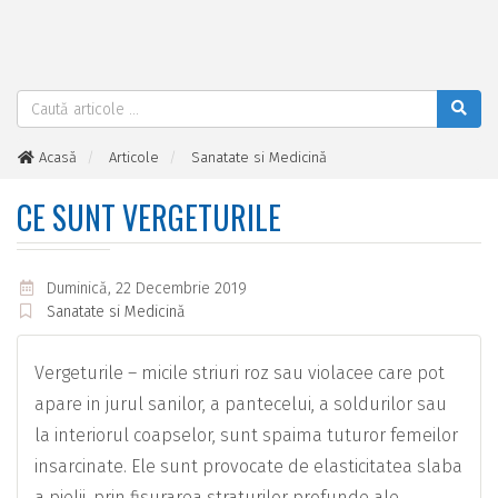
Acasă
Articole
Sanatate si Medicină
Ce sunt vergeturile
CE SUNT VERGETURILE
Duminică, 22 Decembrie 2019
Sanatate si Medicină
Vergeturile – micile striuri roz sau violacee care pot
apare in jurul sanilor, a pantecelui, a soldurilor sau
la interiorul coapselor, sunt spaima tuturor femeilor
insarcinate. Ele sunt provocate de elasticitatea slaba
a pielii, prin fisurarea straturilor profunde ale