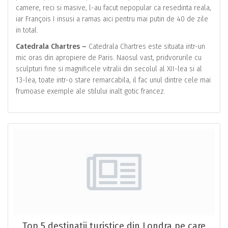
camere, reci si masive, l-au facut nepopular ca resedinta reala,
iar François I insusi a ramas aici pentru mai putin de 40 de zile
in total.
Catedrala Chartres –
Catedrala Chartres este situata intr-un
mic oras din apropiere de Paris. Naosul vast, pridvorurile cu
sculpturi fine si magnificele vitralii din secolul al XII-lea si al
13-lea, toate intr-o stare remarcabila, il fac unul dintre cele mai
frumoase exemple ale stilului inalt gotic francez.
Top 5 destinatii turistice din Londra pe care