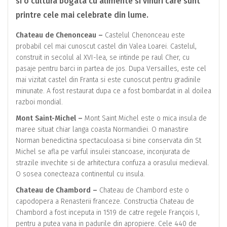
si o cultura bogata cu alimente si vinuri care sunt
printre cele mai celebrate din lume.
Chateau de Chenonceau –
Castelul Chenonceau este
probabil cel mai cunoscut castel din Valea Loarei. Castelul,
construit in secolul al XVI-lea, se intinde pe raul Cher, cu
pasaje pentru barci in partea de jos. Dupa Versailles, este cel
mai vizitat castel din Franta si este cunoscut pentru gradinile
minunate. A fost restaurat dupa ce a fost bombardat in al doilea
razboi mondial.
Mont Saint-Michel –
Mont Saint Michel este o mica insula de
maree situat chiar langa coasta Normandiei. O manastire
Norman benedictina spectaculoasa si bine conservata din St
Michel se afla pe varful insulei stancoase, inconjurata de
strazile invechite si de arhitectura confuza a orasului medieval.
O sosea conecteaza continentul cu insula.
Chateau de Chambord –
Chateau de Chambord este o
capodopera a Renasterii franceze. Constructia Chateau de
Chambord a fost inceputa in 1519 de catre regele François I,
pentru a putea vana in padurile din apropiere. Cele 440 de