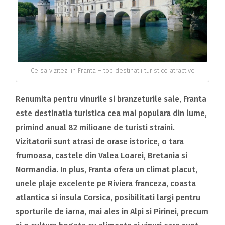
Ce sa vizitezi in Franta – top destinatii turistice atractive
Renumita pentru vinurile si branzeturile sale, Franta
este destinatia turistica cea mai populara din lume,
primind anual 82 milioane de turisti straini.
Vizitatorii sunt atrasi de orase istorice, o tara
frumoasa, castele din Valea Loarei, Bretania si
Normandia. In plus, Franta ofera un climat placut,
unele plaje excelente pe Riviera franceza, coasta
atlantica si insula Corsica, posibilitati largi pentru
sporturile de iarna, mai ales in Alpi si Pirinei, precum