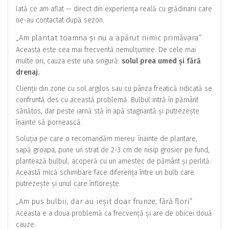
Iată ce am aflat — direct din experiența reală cu grădinarii care
ne-au contactat după sezon.
„Am plantat toamna și nu a apărut nimic primăvara”
Aceasta este cea mai frecventă nemulțumire. De cele mai
multe ori, cauza este una singură:
solul prea umed și fără
drenaj.
Clienții din zone cu sol argilos sau cu pânza freatică ridicată se
confruntă des cu această problemă. Bulbul intră în pământ
sănătos, dar peste iarnă stă în apă stagnantă și putrezește
înainte să pornească.
Soluția pe care o recomandăm mereu: înainte de plantare,
sapă groapa, pune un strat de 2-3 cm de nisip grosier pe fund,
plantează bulbul, acoperă cu un amestec de pământ și perlită.
Această mică schimbare face diferența între un bulb care
putrezește și unul care înflorește.
„Am pus bulbii, dar au ieșit doar frunze, fără flori”
Aceasta e a doua problemă ca frecvență și are de obicei două
cauze.