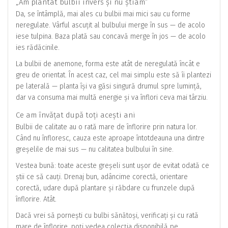
„Am plantat bulbii invers și nu știam”
Da, se întâmplă, mai ales cu bulbii mai mici sau cu forme
neregulate. Vârful ascuțit al bulbului merge în sus — de acolo
iese tulpina. Baza plată sau concavă merge în jos — de acolo
ies rădăcinile.
La bulbii de anemone, forma este atât de neregulată încât e
greu de orientat. În acest caz, cel mai simplu este să îi plantezi
pe laterală — planta își va găsi singură drumul spre lumință,
dar va consuma mai multă energie și va înflori ceva mai târziu.
Ce am învățat după toți acești ani
Bulbii de calitate au o rată mare de înflorire prin natura lor.
Când nu înfloresc, cauza este aproape întotdeauna una dintre
greșelile de mai sus — nu calitatea bulbului în sine.
Vestea bună: toate aceste greșeli sunt ușor de evitat odată ce
știi ce să cauți. Drenaj bun, adâncime corectă, orientare
corectă, udare după plantare și răbdare cu frunzele după
înflorire. Atât.
Dacă vrei să pornești cu bulbi sănătoși, verificați și cu rată
mare de înflorire, poți vedea colecția disponibilă pe