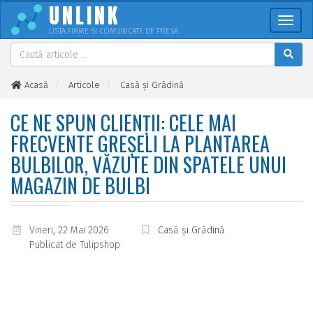
UNLINK
Meni
LISTA FIRME SI COMUNICATE DE PRESA
Acasă
Articole
Casă și Grădină
Ce ne spun clienții: cele mai frecvente greșeli la plantarea
bulbilor, văzute din spatele unui magazin de bulbi
CE NE SPUN CLIENȚII: CELE MAI
FRECVENTE GREȘELI LA PLANTAREA
BULBILOR, VĂZUTE DIN SPATELE UNUI
MAGAZIN DE BULBI
Vineri, 22 Mai 2026
Casă și Grădină
Publicat de
Tulipshop