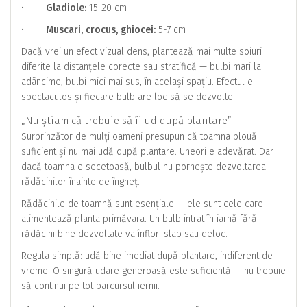
•
Gladiole:
15-20 cm
•
Muscari, crocus, ghiocei:
5-7 cm
Dacă vrei un efect vizual dens, plantează mai multe soiuri
diferite la distanțele corecte sau stratifică — bulbi mari la
adâncime, bulbi mici mai sus, în același spațiu. Efectul e
spectaculos și fiecare bulb are loc să se dezvolte.
„Nu știam că trebuie să îi ud după plantare”
Surprinzător de mulți oameni presupun că toamna plouă
suficient și nu mai udă după plantare. Uneori e adevărat. Dar
dacă toamna e secetoasă, bulbul nu pornește dezvoltarea
rădăcinilor înainte de îngheț.
Rădăcinile de toamnă sunt esențiale — ele sunt cele care
alimentează planta primăvara. Un bulb intrat în iarnă fără
rădăcini bine dezvoltate va înflori slab sau deloc.
Regula simplă: udă bine imediat după plantare, indiferent de
vreme. O singură udare generoasă este suficientă — nu trebuie
să continui pe tot parcursul iernii.