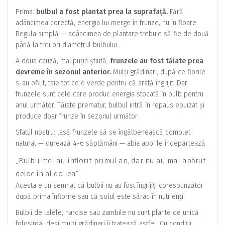
Prima:
bulbul a fost plantat prea la suprafață.
Fără
adâncimea corectă, energia lui merge în frunze, nu în floare.
Regula simplă — adâncimea de plantare trebuie să fie de două
până la trei ori diametrul bulbului.
A doua cauză, mai puțin știută:
frunzele au fost tăiate prea
devreme în sezonul anterior.
Mulți grădinari, după ce florile
s-au ofilit, taie tot ce e verde pentru că arată îngrijit. Dar
frunzele sunt cele care produc energia stocată în bulb pentru
anul următor. Tăiate prematur, bulbul intră în repaus epuizat și
produce doar frunze în sezonul următor.
Sfatul nostru: lasă frunzele să se îngălbenească complet
natural — durează 4-6 săptămâni — abia apoi le îndepărtează.
„Bulbii mei au înflorit primul an, dar nu au mai apărut
deloc în al doilea”
Acesta e un semnal că bulbii nu au fost îngrijiți corespunzător
după prima înflorire sau că solul este sărac în nutrienți.
Bulbii de lalele, narcise sau zambile nu sunt plante de unică
folosință, deși mulți grădinari îi tratează astfel. Cu condiții