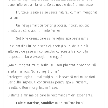
bune, înfloresc ani la rând. Ce au nevoie după primul sezon:
• Frunzele lăsate să se usuce natural, cum am menționat
mai sus
• Un îngrășământ cu fosfor și potasiu ridicat, aplicat
primăvara când apar primele frunze
• Sol bine drenat care să nu rețină apa peste iarnă
Un client din Cluj ne-a scris că aceiași bulbi de lalele îi
înfloresc de șase ani consecutiv, cu aceste trei condiții
respectate. Nu e excepție — e regulă.
„Am cumpărat mulți bulbi și i-am plantat aproape, să
arate frumos. Nu au ieșit bine”
Înțelegem logica — mai mulți bulbi înseamnă mai multe flori.
Dar bulbii înghesuiți concurează pentru apă și nutrienți,
rezultând flori mici și tulpini firave.
Distanțele minime pe care le recomandăm din experiență:
•
Lalele, narcise, zambile:
10-15 cm între bulbi