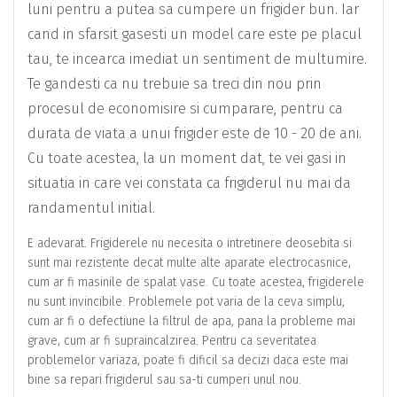
luni pentru a putea sa cumpere un frigider bun. Iar
cand in sfarsit gasesti un model care este pe placul
tau, te incearca imediat un sentiment de multumire.
Te gandesti ca nu trebuie sa treci din nou prin
procesul de economisire si cumparare, pentru ca
durata de viata a unui frigider este de 10 - 20 de ani.
Cu toate acestea, la un moment dat, te vei gasi in
situatia in care vei constata ca frigiderul nu mai da
randamentul initial.
E adevarat. Frigiderele nu necesita o intretinere deosebita si
sunt mai rezistente decat multe alte aparate electrocasnice,
cum ar fi masinile de spalat vase. Cu toate acestea, frigiderele
nu sunt invincibile. Problemele pot varia de la ceva simplu,
cum ar fi o defectiune la filtrul de apa, pana la probleme mai
grave, cum ar fi supraincalzirea. Pentru ca severitatea
problemelor variaza, poate fi dificil sa decizi daca este mai
bine sa repari frigiderul sau sa-ti cumperi unul nou.