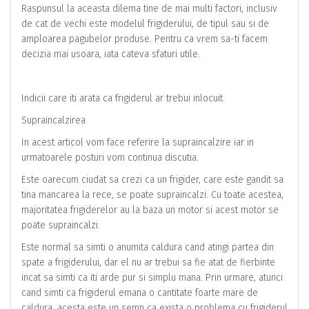
Raspunsul la aceasta dilema tine de mai multi factori, inclusiv
de cat de vechi este modelul frigiderului, de tipul sau si de
amploarea pagubelor produse. Pentru ca vrem sa-ti facem
decizia mai usoara, iata cateva sfaturi utile.
Indicii care iti arata ca frigiderul ar trebui inlocuit
Supraincalzirea
In acest articol vom face referire la supraincalzire iar in
urmatoarele posturi vom continua discutia.
Este oarecum ciudat sa crezi ca un frigider, care este gandit sa
tina mancarea la rece, se poate supraincalzi. Cu toate acestea,
majoritatea frigiderelor au la baza un motor si acest motor se
poate supraincalzi.
Este normal sa simti o anumita caldura cand atingi partea din
spate a frigiderului, dar el nu ar trebui sa fie atat de fierbinte
incat sa simti ca iti arde pur si simplu mana. Prin urmare, atunci
cand simti ca frigiderul emana o cantitate foarte mare de
caldura, acesta este un semn ca exista o problema cu frigiderul