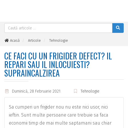
Acasă
Articole
Tehnologie
Ce faci cu un frigider defect? Il repari sau il inlocuiesti?
Supraincalzirea
CE FACI CU UN FRIGIDER DEFECT? IL
REPARI SAU IL INLOCUIESTI?
SUPRAINCALZIREA
Duminică, 28 Februarie 2021
Tehnologie
Sa cumperi un frigider nou nu este nici usor, nici
ieftin. Sunt multe persoane care trebuie sa faca
economii timp de mai multe saptamani sau chiar