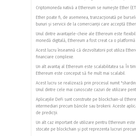
Criptomoneda nativă a Ethereum se numește Ether (ETH) 
Ether poate fi, de asemenea, tranzacționată pe bursele 
bunuri și servicii de la comercianții care acceptă Ethe
Unul dintre avantajele-cheie ale Ethereum este flexibil
monedă digitală, Ethereum a fost creat ca o platformă 
Acest lucru înseamnă că dezvoltatorii pot utiliza Ether
financiare complexe.
Un alt avantaj al Ethereum este scalabilitatea sa. În t
Ethereum este conceput să fie mult mai scalabil.
Acest lucru se realizează prin procesul numit "sharding"
Unul dintre cele mai cunoscute cazuri de utilizare pe
Aplicațiile DeFi sunt construite pe blockchain-ul Ether
intermediari precum băncile sau brokerii. Aceste aplica
de predicții.
Un alt caz important de utilizare pentru Ethereum este î
stocate pe blockchain și pot reprezenta lucruri precum 