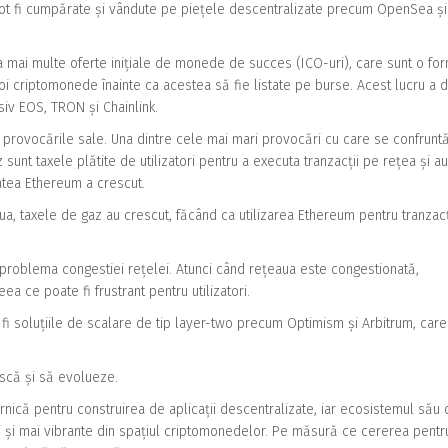
 pot fi cumpărate și vândute pe piețele descentralizate precum OpenSea și
 mai multe oferte inițiale de monede de succes (ICO-uri), care sunt o fo
 noi criptomonede înainte ca acestea să fie listate pe burse. Acest lucru a d
iv EOS, TRON și Chainlink.
 provocările sale. Una dintre cele mai mari provocări cu care se confrunt
nt taxele plătite de utilizatori pentru a executa tranzacții pe rețea și au
tea Ethereum a crescut.
, taxele de gaz au crescut, făcând ca utilizarea Ethereum pentru tranzacț
problema congestiei rețelei. Atunci când rețeaua este congestionată,
ea ce poate fi frustrant pentru utilizatori.
 fi soluțiile de scalare de tip layer-two precum Optimism și Arbitrum, care 
scă și să evolueze.
uternică pentru construirea de aplicații descentralizate, iar ecosistemul său
ari și mai vibrante din spațiul criptomonedelor. Pe măsură ce cererea pentr