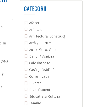
CATEGORII
Afaceri
un
Animale
Arhitectură, Construcții
Artă / Cultura
olari
Auto, Moto, Velo
a
Bănci / Asigurări
(EVM),
Calculatoare
Casă și Grădină
i în
Comunicații
Diverse
de
Divertisment
Educație și Cultură
Familie