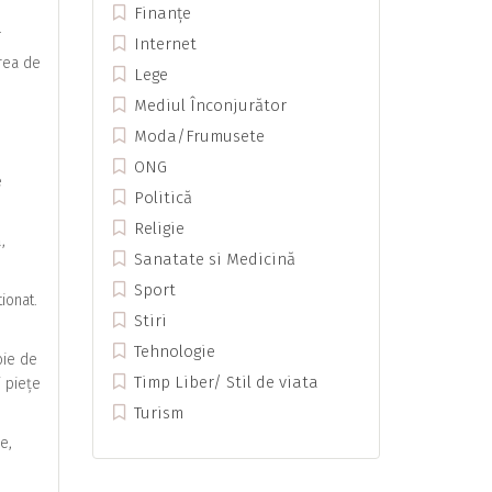
Finanțe
.
Internet
area de
Lege
Mediul Înconjurător
o
Moda/Frumusete
ONG
e
Politică
Religie
,
Sanatate si Medicină
Sport
ionat.
Stiri
Tehnologie
oie de
Timp Liber/ Stil de viata
i piețe
Turism
e,