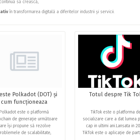
 continuă să crească,
ativ
în transformarea digitală a diferitelor industrii și servicii.
este Polkadot (DOT) și
Totul despre Tik To
cum funcționeaza
criptomoneda
Polkadot este o platformă
TikTok este o platforma d
kchain de generație următoare
socializare care a dat lumea 
are își propune să rezolve
cap in ultimi ani.Lansata in 2
roblemele de scalabilitate,
TikTok este o aplicație de part
operabilitate și guvernanță care
video care permite utilizatoril