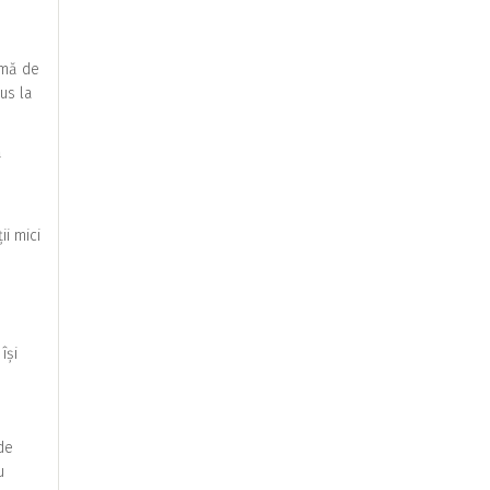
rmă de
us la
ă
ii mici
își
 de
u