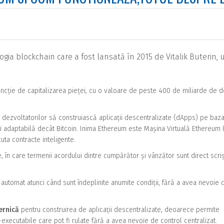
ia blockchain care a fost lansată în 2015 de Vitalik Buterin, 
cție de capitalizarea pieței, cu o valoare de peste 400 de miliarde de d
dezvoltatorilor să construiască aplicații descentralizate (dApps) pe baz
 și adaptabilă decât Bitcoin. Inima Ethereum este Mașina Virtuală Ethereum 
ta contracte inteligente.
, în care termenii acordului dintre cumpărător și vânzător sunt direct scriș
 automat atunci când sunt îndeplinite anumite condiții, fără a avea nevoie 
ernică
pentru construirea de aplicații descentralizate, deoarece permite
xecutabile care pot fi rulate fără a avea nevoie de control centralizat.