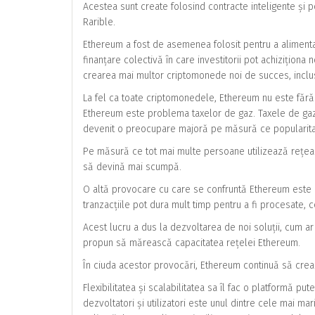
Acestea sunt create folosind contracte inteligente și
Rarible.
Ethereum a fost de asemenea folosit pentru a alimenta
finanțare colectivă în care investitorii pot achiziționa
crearea mai multor criptomonede noi de succes, inclus
La fel ca toate criptomonedele, Ethereum nu este fără
Ethereum este problema taxelor de gaz. Taxele de gaz su
devenit o preocupare majoră pe măsură ce popularita
Pe măsură ce tot mai multe persoane utilizează rețeaua
să devină mai scumpă.
O altă provocare cu care se confruntă Ethereum este 
tranzacțiile pot dura mult timp pentru a fi procesate, ce
Acest lucru a dus la dezvoltarea de noi soluții, cum ar
propun să mărească capacitatea rețelei Ethereum.
În ciuda acestor provocări, Ethereum continuă să crea
Flexibilitatea și scalabilitatea sa îl fac o platformă p
dezvoltatori și utilizatori este unul dintre cele mai m