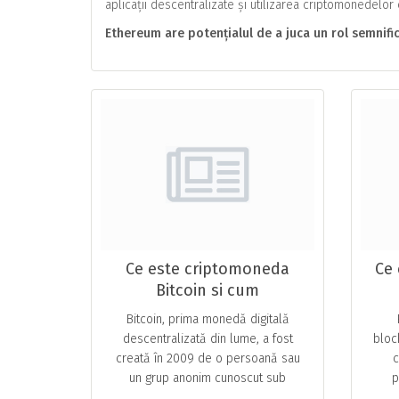
aplicații descentralizate și utilizarea criptomonedelor
Ethereum are potențialul de a juca un rol semnific
Ce este criptomoneda
Ce 
Bitcoin si cum
functioneaza,totul despre
Bitcoin, prima monedă digitală
BTC
descentralizată din lume, a fost
bloc
creată în 2009 de o persoană sau
c
un grup anonim cunoscut sub
p
pseudonimul Satoshi Nakamoto. De
inter