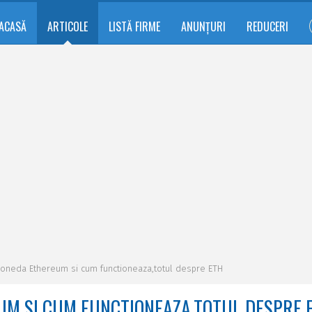
ACASĂ
ARTICOLE
LISTĂ FIRME
ANUNȚURI
REDUCERI
moneda Ethereum si cum functioneaza,totul despre ETH
UM SI CUM FUNCTIONEAZA,TOTUL DESPRE 