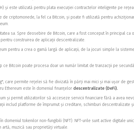
și este utilizată pentru plata execuției contractelor inteligente pe rețea
de criptomonede, la fel ca Bitcoin, și poate fi utilizată pentru achizițion
reum.
itatea sa. Spre deosebire de Bitcoin, care a fost conceput în principal ca 
pentru construirea de aplicații descentralizate.
eum pentru a crea o gamă largă de aplicații, de la jocuri simple la sistem
imp ce Bitcoin poate procesa doar un număr limitat de tranzacții pe secundă
, care permite rețelei să fie divizată în părți mai mici și mai ușor de gest
ntru Ethereum este în domeniul finanțelor
descentralizate (DeFi).
eum și permit utilizatorilor să acceseze servicii financiare fără a avea nev
ții includ platforme de împrumut și creditare, schimburi descentralizate ș
n domeniul tokenilor non-fungibili (NFT). NFT-urile sunt active digitale unic
artă, muzică sau proprietăți virtuale.