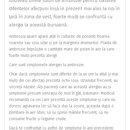
foloseau unele soiuri de ambrozie pentru tratarea
diferitelor afecțiuni însă în prezent mai ales la noi în
țară în zona de vest, foarte mulți se confruntă cu
alergia la această buruiană.
Ambrozia apare apare atât în culturile de porumb floarea
soarelui sau soia sdar și pe la marginea drumurilor. Planta de
ambrozie împrăștie o cantitate mare de polen în aer la care
foarte mulți prezintă alergii.
Care sunt simptomele alergiei la ambrozie.
Chiar dacă simptomele sunt diferite de la un om la altul și mai
mulți din cei afectați prezintă ochii roșii, strănutul frecvent, au
secreții nazale. Alți pacienți care au această alergiei au și
simptome precum senzația de nod în gât, balonare. Medicul
recomandă ca cei care prezintă aceste simptome și care nu
doresc agravarea lor să facă duș la sosire, aceasta după o
plimbare în aer liber, să își spele mâinile frecvent, să nu
consume fructe și legume crude.
Dacă te confruntat cu astfel de simptome în anii precedenți