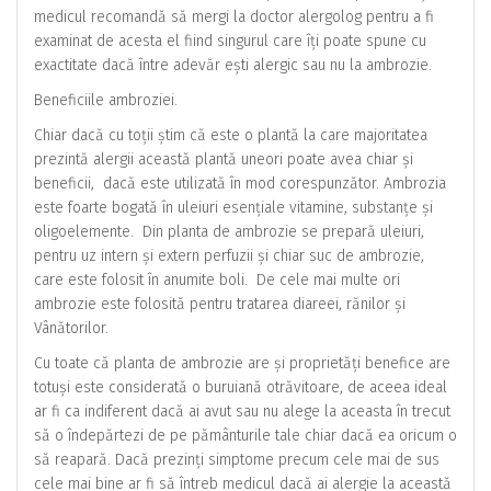
medicul recomandă să mergi la doctor alergolog pentru a fi
examinat de acesta el fiind singurul care îți poate spune cu
exactitate dacă între adevăr ești alergic sau nu la ambrozie.
Beneficiile ambroziei.
Chiar dacă cu toții știm că este o plantă la care majoritatea
prezintă alergii această plantă uneori poate avea chiar și
beneficii, dacă este utilizată în mod corespunzător. Ambrozia
este foarte bogată în uleiuri esențiale vitamine, substanțe și
oligoelemente. Din planta de ambrozie se prepară uleiuri,
pentru uz intern și extern perfuzii și chiar suc de ambrozie,
care este folosit în anumite boli. De cele mai multe ori
ambrozie este folosită pentru tratarea diareei, rănilor și
Vânătorilor.
Cu toate că planta de ambrozie are și proprietăți benefice are
totuși este considerată o buruiană otrăvitoare, de aceea ideal
ar fi ca indiferent dacă ai avut sau nu alege la aceasta în trecut
să o îndepărtezi de pe pământurile tale chiar dacă ea oricum o
să reapară. Dacă prezinți simptome precum cele mai de sus
cele mai bine ar fi să întreb medicul dacă ai alergie la această