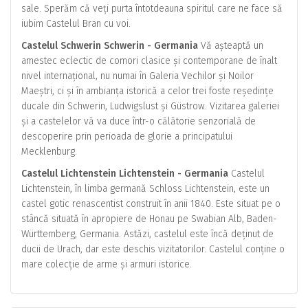
sale. Sperăm că veți purta întotdeauna spiritul care ne face să
iubim Castelul Bran cu voi.
Castelul Schwerin Schwerin - Germania
Vă așteaptă un
amestec eclectic de comori clasice și contemporane de înalt
nivel internațional, nu numai în Galeria Vechilor și Noilor
Maeștri, ci și în ambianța istorică a celor trei foste reședințe
ducale din Schwerin, Ludwigslust și Güstrow. Vizitarea galeriei
și a castelelor vă va duce într-o călătorie senzorială de
descoperire prin perioada de glorie a principatului
Mecklenburg.
Castelul Lichtenstein Lichtenstein - Germania
Castelul
Lichtenstein, în limba germană Schloss Lichtenstein, este un
castel gotic renascentist construit în anii 1840. Este situat pe o
stâncă situată în apropiere de Honau pe Swabian Alb, Baden-
Württemberg, Germania. Astăzi, castelul este încă deținut de
ducii de Urach, dar este deschis vizitatorilor. Castelul conține o
mare colecție de arme și armuri istorice.