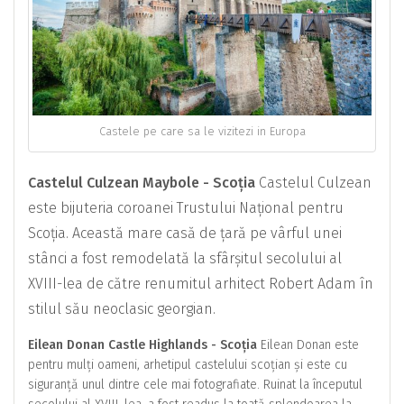
Castele pe care sa le vizitezi in Europa
Castelul Culzean Maybole - Scoția
Castelul Culzean
este bijuteria coroanei Trustului Național pentru
Scoția. Această mare casă de țară pe vârful unei
stânci a fost remodelată la sfârșitul secolului al
XVIII-lea de către renumitul arhitect Robert Adam în
stilul său neoclasic georgian.
Eilean Donan Castle Highlands - Scoția
Eilean Donan este
pentru mulți oameni, arhetipul castelului scoțian și este cu
siguranță unul dintre cele mai fotografiate. Ruinat la începutul