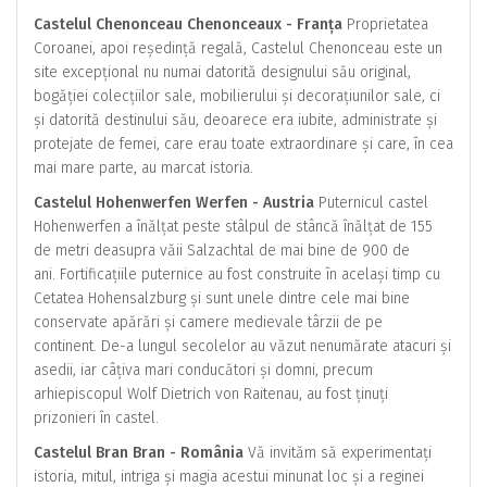
Castelul Chenonceau Chenonceaux - Franța
Proprietatea
Coroanei, apoi reședință regală, Castelul Chenonceau este un
site excepțional nu numai datorită designului său original,
bogăției colecțiilor sale, mobilierului și decorațiunilor sale, ci
și datorită destinului său, deoarece era iubite, administrate și
protejate de femei, care erau toate extraordinare și care, în cea
mai mare parte, au marcat istoria.
Castelul Hohenwerfen Werfen - Austria
Puternicul castel
Hohenwerfen a înălțat peste stâlpul de stâncă înălțat de 155
de metri deasupra văii Salzachtal de mai bine de 900 de
ani. Fortificațiile puternice au fost construite în același timp cu
Cetatea Hohensalzburg și sunt unele dintre cele mai bine
conservate apărări și camere medievale târzii de pe
continent. De-a lungul secolelor au văzut nenumărate atacuri și
asedii, iar câțiva mari conducători și domni, precum
arhiepiscopul Wolf Dietrich von Raitenau, au fost ținuți
prizonieri în castel.
Castelul Bran Bran - România
Vă invităm să experimentați
istoria, mitul, intriga și magia acestui minunat loc și a reginei