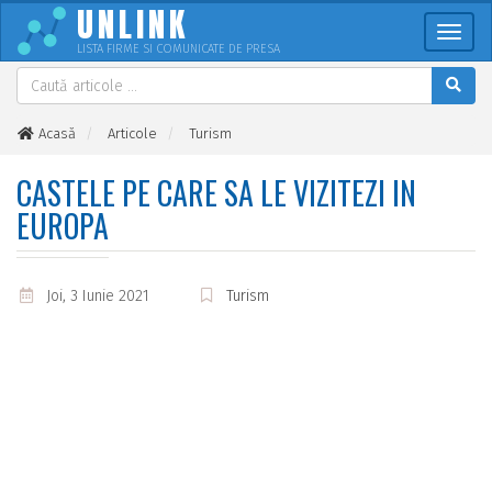
UNLINK
Meni
LISTA FIRME SI COMUNICATE DE PRESA
Acasă
Articole
Turism
Castele pe care sa le vizitezi in Europa
CASTELE PE CARE SA LE VIZITEZI IN
EUROPA
Joi, 3 Iunie 2021
Turism