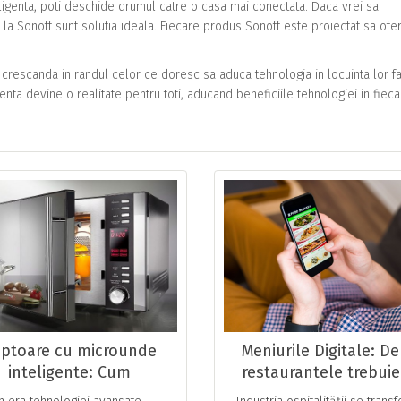
eligenta, poti deschide drumul catre o casa mai conectata. Daca vrei sa
e la Sonoff sunt solutia ideala. Fiecare produs Sonoff este proiectat sa ofe
crescanda in randul celor ce doresc sa aduca tehnologia in locuinta lor fa
enta devine o realitate pentru toti, aducand beneficiile tehnologiei in fiec
ptoare cu microunde
Meniurile Digitale: De
inteligente: Cum
restaurantele trebuie
nologia IoT transformă
adopte tehnologia a