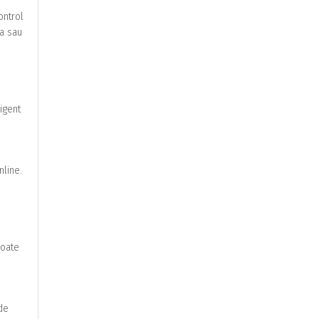
ontrol
ca sau
igent
nline.
poate
 de