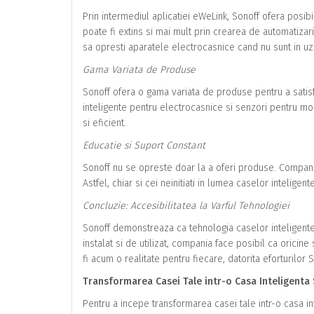
Prin intermediul aplicatiei eWeLink, Sonoff ofera posibil
poate fi extins si mai mult prin crearea de automatizar
sa opresti aparatele electrocasnice cand nu sunt in u
Gama Variata de Produse
Sonoff ofera o gama variata de produse pentru a satisfa
inteligente pentru electrocasnice si senzori pentru mon
si eficient.
Educatie si Suport Constant
Sonoff nu se opreste doar la a oferi produse. Compania i
Astfel, chiar si cei neinitiati in lumea caselor intelige
Concluzie: Accesibilitatea la Varful Tehnologiei
Sonoff demonstreaza ca tehnologia caselor inteligente p
instalat si de utilizat, compania face posibil ca oricin
fi acum o realitate pentru fiecare, datorita eforturilor
Transformarea Casei Tale intr-o Casa Inteligenta
Pentru a incepe transformarea casei tale intr-o casa i