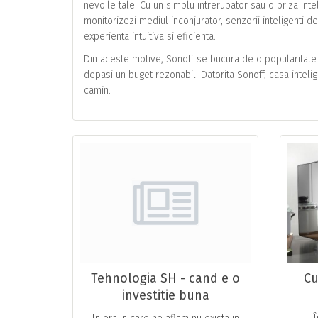
nevoile tale. Cu un simplu intrerupator sau o priza int
monitorizezi mediul inconjurator, senzorii inteligenti d
experienta intuitiva si eficienta.
Din aceste motive, Sonoff se bucura de o popularitate 
depasi un buget rezonabil. Datorita Sonoff, casa intelig
camin.
Tehnologia SH - cand e o
Cu
investitie buna
teh