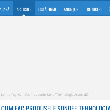
ACASĂ
ARTICOLE
LISTĂ FIRME
ANUNȚURI
REDUCERI
ă pentru Toți: Cum Fac Produsele Sonoff Tehnologia Accesibilă
: CUM FAC PRODUSELE SONOFF TEHNOLOGI