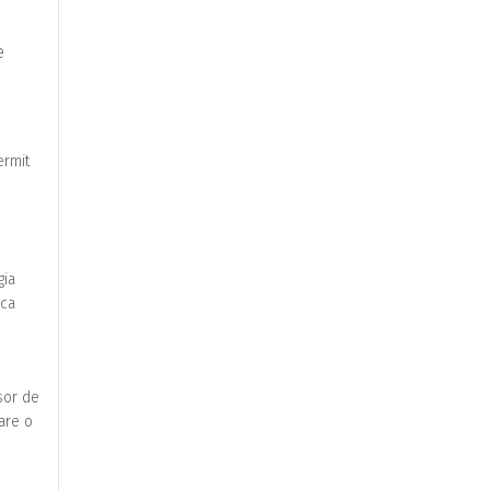
e
ermit
gia
ica
usor de
lare o