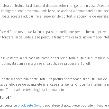
itatea controlului la distanta al dispozitivelor inteligente din casa. Acest c
i inteligente. Poti programa luminile sa se aprinda automat cand se intune
z. Toate acestea aduc un nivel superior de confort si economie de energie.
ce diferite nevoi. De la intrerupatoare inteligente pentru iluminat, prize
itorizare, ai de unde alege pentru a transforma casa ta intr-un mediu intel
nvesteste in educatia utilizatorilor sai prin tutoriale, ghiduri si resurse o
nte pot invata cum sa integreze si sa utilizeze produsele Sonoff.
oate fi accesibila pentru toti. Prin preturi prietenoase si solutii usor de
e sa beneficieze de avantajele unei case inteligente. O locuinta inteligenta 
 Sonoff de a aduce tehnologia la indemana tuturor.
 Sonoff
nteligenta cu
produsele Sonoff
, poti alege dispozitivele potrivite in functie