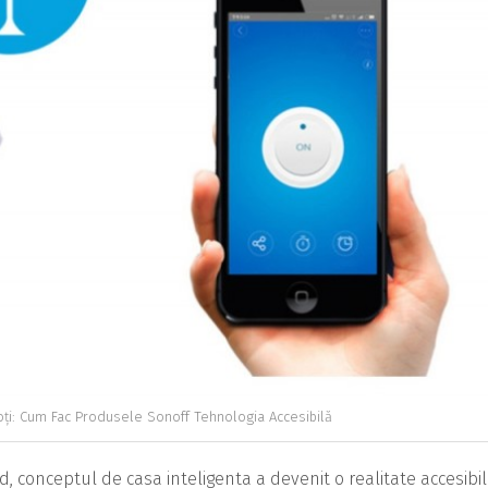
oți: Cum Fac Produsele Sonoff Tehnologia Accesibilă
, conceptul de casa inteligenta a devenit o realitate accesibil