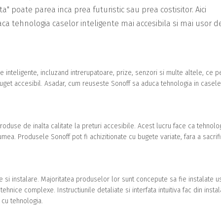
a" poate parea inca prea futuristic sau prea costisitor. Aici
aca tehnologia caselor inteligente mai accesibila si mai usor d
inteligente, incluzand intrerupatoare, prize, senzori si multe altele, ce p
 buget accesibil. Asadar, cum reuseste Sonoff sa aduca tehnologia in casele
roduse de inalta calitate la preturi accesibile. Acest lucru face ca tehnolo
umea. Produsele Sonoff pot fi achizitionate cu bugete variate, fara a sacrif
 si instalare. Majoritatea produselor lor sunt concepute sa fie instalate 
 tehnice complexe. Instructiunile detaliate si interfata intuitiva fac din insta
i cu tehnologia.