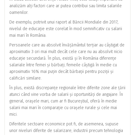
analizăm alți factori care ar putea contribui sau limita salariile
oamenilor.
De exemplu, potrivit unui raport al Băncii Mondiale din 2017,
nivelul de educație este corelat în mod semnificativ cu salarii
mai mari în România.
Persoanele care au absolvit învățământul terțiar au câștigat de
aproximativ 3 ori mai mult decât cele care nu au absolvit nicio
educație secundară. În plus, există și în România diferențe
salariale între femei și bărbați; femeile câștigă în medie cu
aproximativ 16% mai puțin decât bărbații pentru poziții și
calificări similare.
În plus, există discrepanțe regionale între diferite zone ale țării
atunci când vine vorba de salarii și oportunități de angajare. În
general, orașele mari, cum ar fi Bucureștiul, oferă în medie
salarii mai mari în comparație cu orașele rurale și cele mai
mici.
Diferitele sectoare economice pot fi, de asemenea, supuse
unor niveluri diferite de salarizare; industrii precum tehnologia