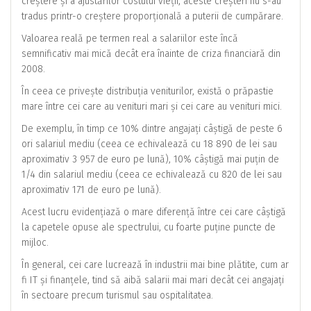
creștere și a ajustărilor costului vieții, aceste creșteri nu s-au
tradus printr-o creștere proporțională a puterii de cumpărare.
Valoarea reală pe termen real a salariilor este încă
semnificativ mai mică decât era înainte de criza financiară din
2008.
În ceea ce privește distribuția veniturilor, există o prăpastie
mare între cei care au venituri mari și cei care au venituri mici.
De exemplu, în timp ce 10% dintre angajați câștigă de peste 6
ori salariul mediu (ceea ce echivalează cu 18 890 de lei sau
aproximativ 3 957 de euro pe lună), 10% câștigă mai puțin de
1/4 din salariul mediu (ceea ce echivalează cu 820 de lei sau
aproximativ 171 de euro pe lună).
Acest lucru evidențiază o mare diferență între cei care câștigă
la capetele opuse ale spectrului, cu foarte puține puncte de
mijloc.
În general, cei care lucrează în industrii mai bine plătite, cum ar
fi IT și finanțele, tind să aibă salarii mai mari decât cei angajați
în sectoare precum turismul sau ospitalitatea.