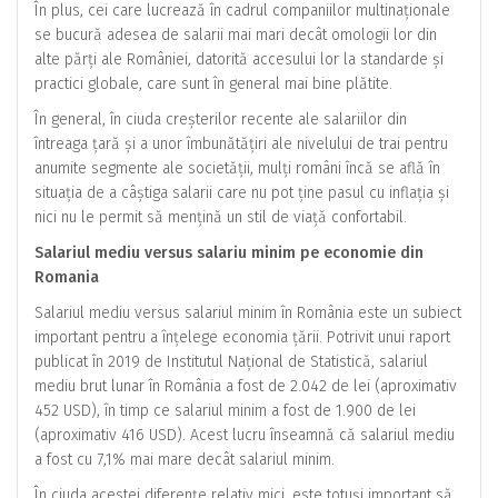
În plus, cei care lucrează în cadrul companiilor multinaționale
se bucură adesea de salarii mai mari decât omologii lor din
alte părți ale României, datorită accesului lor la standarde și
practici globale, care sunt în general mai bine plătite.
În general, în ciuda creșterilor recente ale salariilor din
întreaga țară și a unor îmbunătățiri ale nivelului de trai pentru
anumite segmente ale societății, mulți români încă se află în
situația de a câștiga salarii care nu pot ține pasul cu inflația și
nici nu le permit să mențină un stil de viață confortabil.
Salariul mediu versus salariu minim pe economie din
Romania
Salariul mediu versus salariul minim în România este un subiect
important pentru a înțelege economia țării. Potrivit unui raport
publicat în 2019 de Institutul Național de Statistică, salariul
mediu brut lunar în România a fost de 2.042 de lei (aproximativ
452 USD), în timp ce salariul minim a fost de 1.900 de lei
(aproximativ 416 USD). Acest lucru înseamnă că salariul mediu
a fost cu 7,1% mai mare decât salariul minim.
În ciuda acestei diferențe relativ mici, este totuși important să