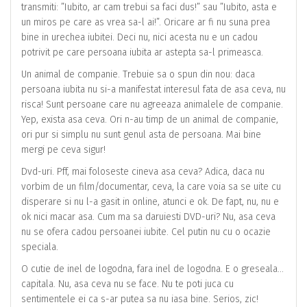
transmiti: ”Iubito, ar cam trebui sa faci dus!” sau ”Iubito, asta e
un miros pe care as vrea sa-l ai!”. Oricare ar fi nu suna prea
bine in urechea iubitei. Deci nu, nici acesta nu e un cadou
potrivit pe care persoana iubita ar astepta sa-l primeasca.
Un animal de companie. Trebuie sa o spun din nou: daca
persoana iubita nu si-a manifestat interesul fata de asa ceva, nu
risca! Sunt persoane care nu agreeaza animalele de companie.
Yep, exista asa ceva. Ori n-au timp de un animal de companie,
ori pur si simplu nu sunt genul asta de persoana. Mai bine
mergi pe ceva sigur!
Dvd-uri. Pff, mai foloseste cineva asa ceva? Adica, daca nu
vorbim de un film/documentar, ceva, la care voia sa se uite cu
disperare si nu l-a gasit in online, atunci e ok. De fapt, nu, nu e
ok nici macar asa. Cum ma sa daruiesti DVD-uri? Nu, asa ceva
nu se ofera cadou persoanei iubite. Cel putin nu cu o ocazie
speciala.
O cutie de inel de logodna, fara inel de logodna. E o greseala…
capitala. Nu, asa ceva nu se face. Nu te poti juca cu
sentimentele ei ca s-ar putea sa nu iasa bine. Serios, zic!