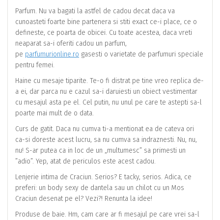
Parfum. Nu va bagati la astfel de cadou decat daca va
cunoasteti foarte bine partenera si stiti exact ce-i place, ce o
defineste, ce poarta de obicei. Cu toate acestea, daca vreti
neaparat sa-i oferiti cadou un parfum,
pe
parfumurionline.ro
gasesti o varietate de parfumuri speciale
pentru femei.
Haine cu mesaje tiparite. Te-o fi distrat pe tine vreo replica de-
a ei, dar parca nu e cazul sa-i daruiesti un obiect vestimentar
cu mesajul asta pe el. Cel putin, nu unul pe care te astepti sa-l
poarte mai mult de o data.
Curs de gatit. Daca nu cumva ti-a mentionat ea de cateva ori
ca-si doreste acest lucru, sa nu cumva sa indraznesti. Nu, nu,
nu! S-ar putea ca in loc de un „multumesc” sa primesti un
”adio”. Yep, atat de periculos este acest cadou.
Lenjerie intima de Craciun. Serios? E tacky, serios. Adica, ce
preferi: un body sexy de dantela sau un chilot cu un Mos
Craciun desenat pe el? Vezi?! Renunta la idee!
Produse de baie. Hm, cam care ar fi mesajul pe care vrei sa-l