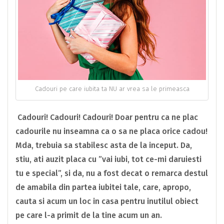
Cadouri pe care iubita ta NU ar vrea sa le primeasca
Cadouri! Cadouri! Cadouri! Doar pentru ca ne plac
cadourile nu inseamna ca o sa ne placa orice cadou!
Mda, trebuia sa stabilesc asta de la inceput. Da,
stiu, ati auzit placa cu ”vai iubi, tot ce-mi daruiesti
tu e special”, si da, nu a fost decat o remarca destul
de amabila din partea iubitei tale, care, apropo,
cauta si acum un loc in casa pentru inutilul obiect
pe care l-a primit de la tine acum un an.