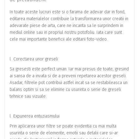
In toate aceste lucruri este si o farama de adevar dar in fond,
editarea materialelor contribuie la transformarea unor creatii in
adevarate piese de arta, care ne incanta sa le surprindem in
mediul online sau in propriul nostru potofoliu. Iata care sunt
cele mai importante beneficii ale editarii foto-video.
l Corectarea unor greseli
Sa gresesti este perfect uman. Iar mai presus de toate, gresind
ai sansa de a invata si de a preveni repetarea acestor greseli.
Asadar, filtrele pot contribui astfel incat sa se restabileasca un
balans optim si sa se elimine cu usurinta o serie de greseli
tehnice sau vizuale.
l Expunerea entuziasmului
Prin aplicarea unor filtre se poate evidentia cu mai multa
usurinta o serie de elemente, emotii sau detalii care si-ar