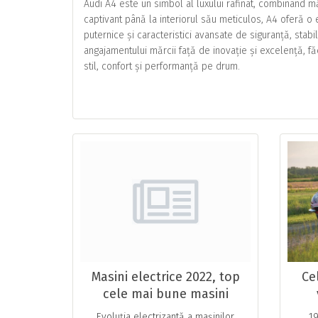
Audi A4 este un simbol al luxului rafinat, combinând m
captivant până la interiorul său meticulos, A4 oferă 
puternice și caracteristici avansate de siguranță, st
angajamentului mărcii față de inovație și excelență, f
stil, confort și performanță pe drum.
Masini electrice 2022, top
Ce
cele mai bune masini
electrice
Evoluția electrizantă a mașinilor
19