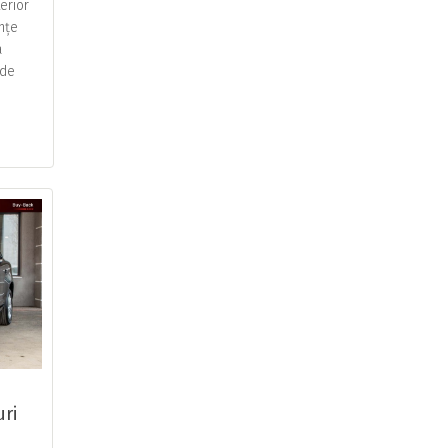
erior
nțe
a
 de
uri
una