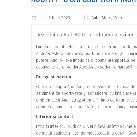
Luni, 3 Iulie 2023
Auto, Moto, Velo
Dezvăluirea Audi A4: O capodoperă a inginerie
Lumea automobilelor a fost mult timp fermecată de măie
Audi A4 este o adevărată mărturie a excelenței în ing
putere, Audi A4 s-a impus ca o icoană atemporală pe dru
captivante care fac din Audi A4 un sedan remarcabil în
Design și exterior
O privire asupra Audi A4 și este evident că echipa de 
sentiment de sportivitate și sofisticare, cu linii clare
emblematică Audi, atrag atenția, în timp ce farurile c
atenție nu numai că îmbunătățește aerodinamica mașini
Interior și confort
Intră în interiorul Audi A4 și vei fi învăluit într-o lum
de înaltă calitate și atenție meticuloasă la detalii. Sc