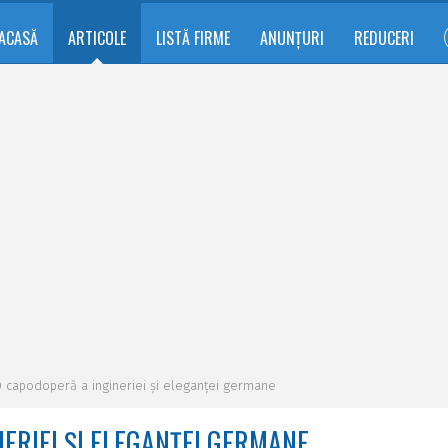
ACASĂ
ARTICOLE
LISTĂ FIRME
ANUNȚURI
REDUCERI
O capodoperă a ingineriei și eleganței germane
NERIEI ȘI ELEGANȚEI GERMANE