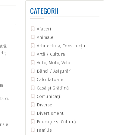
CATEGORII
Afaceri
Animale
Arhitectură, Construcții
tră,
rt și
Artă / Cultura
Auto, Moto, Velo
Bănci / Asigurări
Calculatoare
un
Casă și Grădină
Comunicații
ată cu
Diverse
Divertisment
Educație și Cultură
riale
Familie