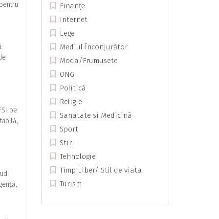
 pentru
Finanțe
Internet
Lege
ă
Mediul Înconjurător
 de
Moda/Frumusete
ONG
Politică
Religie
FSI pe
Sanatate si Medicină
tabilă,
Sport
Stiri
Tehnologie
Timp Liber/ Stil de viata
udi
Turism
gență,