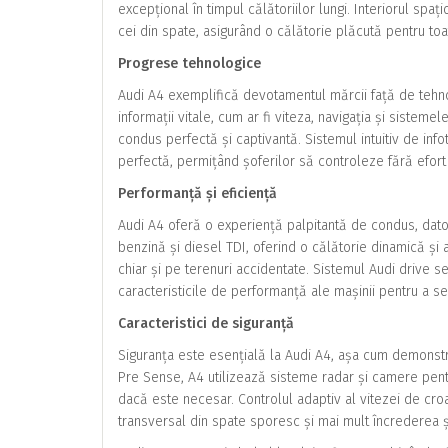
excepțional în timpul călătoriilor lungi. Interiorul spaț
cei din spate, asigurând o călătorie plăcută pentru to
Progrese tehnologice
Audi A4 exemplifică devotamentul mărcii față de tehnolo
informații vitale, cum ar fi viteza, navigația și sisteme
condus perfectă și captivantă. Sistemul intuitiv de info
perfectă, permițând șoferilor să controleze fără efort 
Performanță și eficiență
Audi A4 oferă o experiență palpitantă de condus, dato
benzină și diesel TDI, oferind o călătorie dinamică și 
chiar și pe terenuri accidentate. Sistemul Audi drive s
caracteristicile de performanță ale mașinii pentru a se 
Caracteristici de siguranță
Siguranța este esențială la Audi A4, așa cum demonstr
Pre Sense, A4 utilizează sisteme radar și camere pent
dacă este necesar. Controlul adaptiv al vitezei de croa
transversal din spate sporesc și mai mult încrederea ș