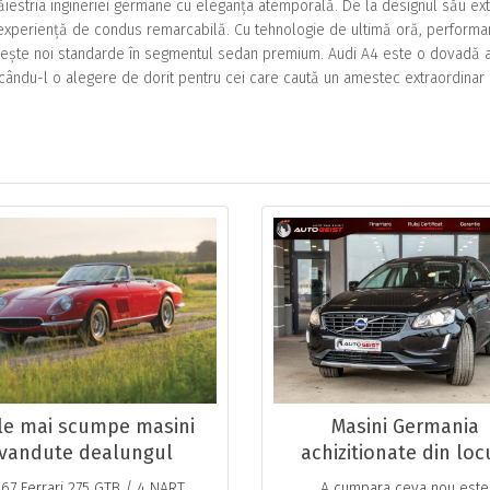
ăiestria ingineriei germane cu eleganța atemporală. De la designul său ext
o experiență de condus remarcabilă. Cu tehnologie de ultimă oră, performa
abilește noi standarde în segmentul sedan premium. Audi A4 este o dovadă 
ăcându-l o alegere de dorit pentru cei care caută un amestec extraordinar
le mai scumpe masini
Masini Germania
vandute dealungul
achizitionate din loc
timpului
autorizate: intotdea
67 Ferrari 275 GTB / 4 NART
A cumpara ceva nou este