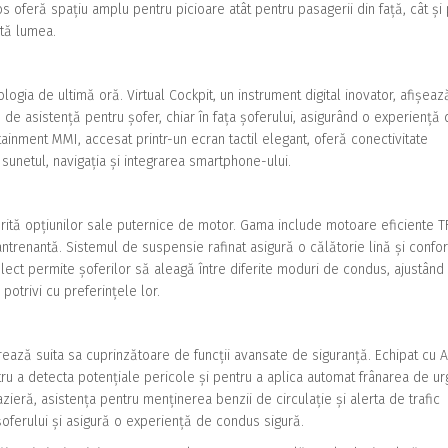
ios oferă spațiu amplu pentru picioare atât pentru pasagerii din față, cât și
ată lumea.
gia de ultimă oră. Virtual Cockpit, un instrument digital inovator, afișeaz
le de asistență pentru șofer, chiar în fața șoferului, asigurând o experiență
tainment MMI, accesat printr-un ecran tactil elegant, oferă conectivitate
sunetul, navigația și integrarea smartphone-ului.
rită opțiunilor sale puternice de motor. Gama include motoare eficiente T
antrenantă. Sistemul de suspensie rafinat asigură o călătorie lină și confor
elect permite șoferilor să aleagă între diferite moduri de condus, ajustând
potrivi cu preferințele lor.
ează suita sa cuprinzătoare de funcții avansate de siguranță. Echipat cu A
ru a detecta potențiale pericole și pentru a aplica automat frânarea de ur
zieră, asistența pentru menținerea benzii de circulație și alerta de trafic
oferului și asigură o experiență de condus sigură.