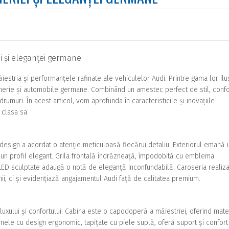
i și eleganței germane
stria și performanțele rafinate ale vehiculelor Audi. Printre gama lor ilus
inerie și automobile germane. Combinând un amestec perfect de stil, confo
muri. În acest articol, vom aprofunda în caracteristicile și inovațiile
 clasa sa.
design a acordat o atenție meticuloasă fiecărui detaliu. Exteriorul emană 
 și un profil elegant. Grila frontală îndrăzneață, împodobită cu emblema
u LED sculptate adaugă o notă de eleganță inconfundabilă. Caroseria realiz
i, ci și evidențiază angajamentul Audi față de calitatea premium.
e a luxului și confortului. Cabina este o capodoperă a măiestriei, oferind mate
aunele cu design ergonomic, tapițate cu piele suplă, oferă suport și confort