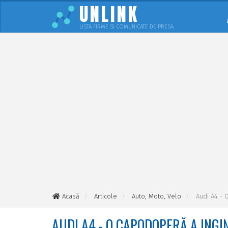
UNLINK
LISTA FIRME SI COMUNICATE DE PRESA
Acasă
Articole
Auto, Moto, Velo
Audi A4 - 
AUDI A4 - O CAPODOPERĂ A INGI