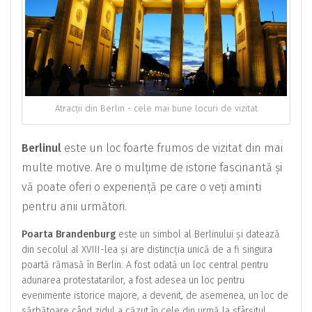
Atracții din Berlin - cele mai bune locuri de vizitat
Berlinul
este un loc foarte frumos de vizitat din mai
multe motive. Are o mulțime de istorie fascinantă și
vă poate oferi o experiență pe care o veți aminti
pentru anii următori.
Poarta Brandenburg
este un simbol al Berlinului și datează
din secolul al XVIII-lea și are distincția unică de a fi singura
poartă rămasă în Berlin. A fost odată un loc central pentru
adunarea protestatarilor, a fost adesea un loc pentru
evenimente istorice majore, a devenit, de asemenea, un loc de
sărbătoare când zidul a căzut în cele din urmă la sfârșitul