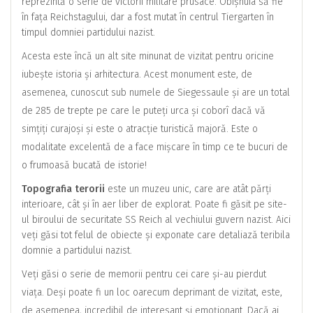
reprezintă o serie de victorii militare prusace. Obișnuia să fie
în fața Reichstagului, dar a fost mutat în centrul Tiergarten în
timpul domniei partidului nazist.
Acesta este încă un alt site minunat de vizitat pentru oricine
iubește istoria și arhitectura. Acest monument este, de
asemenea, cunoscut sub numele de Siegessaule și are un total
de 285 de trepte pe care le puteți urca și coborî dacă vă
simțiți curajoși și este o atracție turistică majoră. Este o
modalitate excelentă de a face mișcare în timp ce te bucuri de
o frumoasă bucată de istorie!
Topografia terorii
este un muzeu unic, care are atât părți
interioare, cât și în aer liber de explorat. Poate fi găsit pe site-
ul biroului de securitate SS Reich al vechiului guvern nazist. Aici
veți găsi tot felul de obiecte și exponate care detaliază teribila
domnie a partidului nazist.
Veți găsi o serie de memorii pentru cei care și-au pierdut
viața. Deși poate fi un loc oarecum deprimant de vizitat, este,
de asemenea, incredibil de interesant și emoționant. Dacă ai