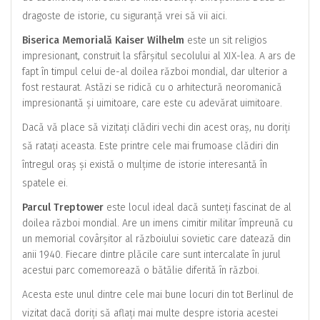
dragoste de istorie, cu siguranță vrei să vii aici.
Biserica Memorială Kaiser Wilhelm
este un sit religios
impresionant, construit la sfârșitul secolului al XIX-lea. A ars de
fapt în timpul celui de-al doilea război mondial, dar ulterior a
fost restaurat. Astăzi se ridică cu o arhitectură neoromanică
impresionantă și uimitoare, care este cu adevărat uimitoare.
Dacă vă place să vizitați clădiri vechi din acest oraș, nu doriți
să ratați aceasta. Este printre cele mai frumoase clădiri din
întregul oraș și există o mulțime de istorie interesantă în
spatele ei.
Parcul Treptower
este locul ideal dacă sunteți fascinat de al
doilea război mondial. Are un imens cimitir militar împreună cu
un memorial covârșitor al războiului sovietic care datează din
anii 1940. Fiecare dintre plăcile care sunt intercalate în jurul
acestui parc comemorează o bătălie diferită în război.
Acesta este unul dintre cele mai bune locuri din tot Berlinul de
vizitat dacă doriți să aflați mai multe despre istoria acestei