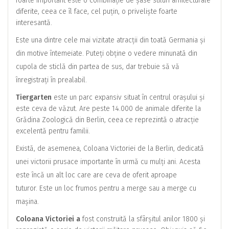
foarte important este o combinație de șase stiluri arhitecturale
diferite, ceea ce îl face, cel puțin, o priveliște foarte
interesantă.
Este una dintre cele mai vizitate atracții din toată Germania și
din motive întemeiate. Puteți obține o vedere minunată din
cupola de sticlă din partea de sus, dar trebuie să vă
înregistrați în prealabil.
Tiergarten
este un parc expansiv situat în centrul orașului și
este ceva de văzut. Are peste 14.000 de animale diferite la
Grădina Zoologică din Berlin, ceea ce reprezintă o atracție
excelentă pentru familii.
Există, de asemenea, Coloana Victoriei de la Berlin, dedicată
unei victorii prusace importante în urmă cu mulți ani. Acesta
este încă un alt loc care are ceva de oferit aproape
tuturor. Este un loc frumos pentru a merge sau a merge cu
mașina.
Coloana Victoriei a
fost construită la sfârșitul anilor 1800 și