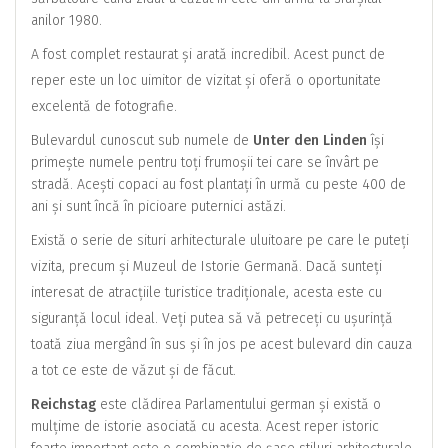
anilor 1980.
A fost complet restaurat și arată incredibil. Acest punct de
reper este un loc uimitor de vizitat și oferă o oportunitate
excelentă de fotografie.
Bulevardul cunoscut sub numele de
Unter den Linden
își
primește numele pentru toți frumoșii tei care se învârt pe
stradă. Acești copaci au fost plantați în urmă cu peste 400 de
ani și sunt încă în picioare puternici astăzi.
Există o serie de situri arhitecturale uluitoare pe care le puteți
vizita, precum și Muzeul de Istorie Germană. Dacă sunteți
interesat de atracțiile turistice tradiționale, acesta este cu
siguranță locul ideal. Veți putea să vă petreceți cu ușurință
toată ziua mergând în sus și în jos pe acest bulevard din cauza
a tot ce este de văzut și de făcut.
Reichstag
este clădirea Parlamentului german și există o
mulțime de istorie asociată cu acesta. Acest reper istoric