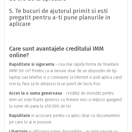
5. Te bucuri de ajutorul primit si esti
pregatit pentru a-ti pune planurile in
aplicare
Care sunt avantajele creditului IMM
online?
Rapiditate si siguranta -
cea mai rapida forma de finantare
IMM! De ce? Pentru ca ai nevoie doar de un dispozitiv de tip
laptop sau telefon si o conexiune la Internet si poti aplica cand
vrei tu, fara sa te delasezi la un punct de lucru fizic.
Acces la o suma generoasa
- creditul de investitii pentru
imm-uri este foarte generos cu firmele mici si mijlocii ajungand
la sume de pana la 450.000 de lei
Rapiditate
in accesare pentru ca aplici doar cu documentele
pe care le ai in posesie
Libertate
in utilizarea sumei disponibile - nu este nevoie sa