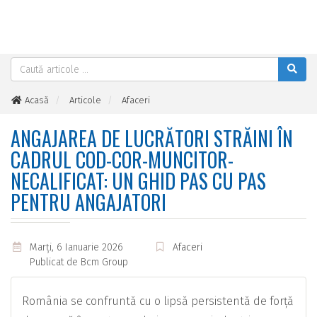
Acasă
Articole
Afaceri
Angajarea De Lucrători Străini în Cadrul Cod-Cor-Muncitor-
Necalificat: Un Ghid pas cu pas pentru angajatori
ANGAJAREA DE LUCRĂTORI STRĂINI ÎN
CADRUL COD-COR-MUNCITOR-
NECALIFICAT: UN GHID PAS CU PAS
PENTRU ANGAJATORI
Marţi, 6 Ianuarie 2026
Afaceri
Publicat de
Bcm Group
România se confruntă cu o lipsă persistentă de forță