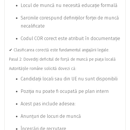
Locul de muncă nu necesită educație formală
Sarcinile corespund definițiilor forței de muncă
necalificate
Codul COR corect este atribuit în documentație
✔ Clasificarea corectă este fundamentul angajării legale.
Pasul 2: Dovediți deficitul de forță de muncă pe piața locală
Autoritățile române solicită dovezi că:
Candidații locali sau din UE nu sunt disponibili
Poziția nu poate fi ocupată pe plan intern
Acest pas include adesea:
Anunțuri de locuri de muncă
Încercări de recrutare