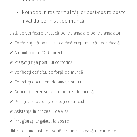
Neîndeplinirea formalităților post-sosire poate
invalida permisul de muncă.
Listă de verificare practică pentru angajare pentru angajatori
✔ Confirmați că postul se califică drept muncă necalificată
✔ Atribuiți codul COR corect
✔ Pregătiți fișa postului conformă
✔ Verificați deficitul de forță de muncă
✔ Colectați documentele angajatorului
✔ Depuneți cererea pentru permis de muncă
✔ Primiți aprobarea și emiteți contractul
✔ Asistență în procesul de viză
✔ Înregistrați angajatul la sosire
Utilizarea unei liste de verificare minimizează riscurile de