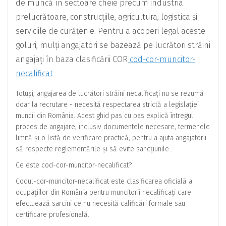
de muncă în sectoare cheie precum industria
prelucrătoare, construcțiile, agricultura, logistica și
serviciile de curățenie. Pentru a acoperi legal aceste
goluri, mulți angajatori se bazează pe lucrători străini
angajați în baza clasificării COR
cod-cor-muncitor-
necalificat
Totuși, angajarea de lucrători străini necalificați nu se rezumă
doar la recrutare - necesită respectarea strictă a legislației
muncii din România. Acest ghid pas cu pas explică întregul
proces de angajare, inclusiv documentele necesare, termenele
limită și o listă de verificare practică, pentru a ajuta angajatorii
să respecte reglementările și să evite sancțiunile..
Ce este cod-cor-muncitor-necalificat?
Codul-cor-muncitor-necalificat este clasificarea oficială a
ocupațiilor din România pentru muncitorii necalificați care
efectuează sarcini ce nu necesită calificări formale sau
certificare profesională.