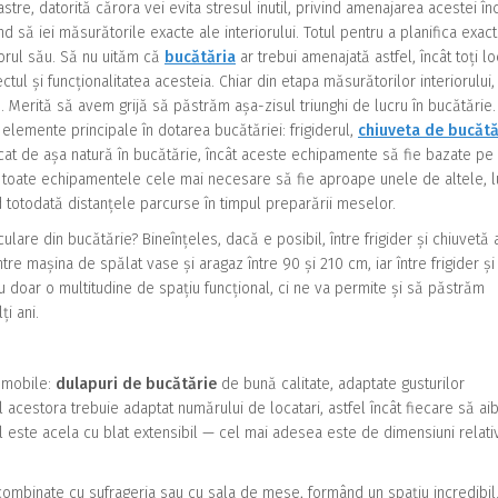
oastre, datorită cărora vei evita stresul inutil, privind amenajarea acestei în
 să iei măsurătorile exacte ale interiorului. Totul pentru a planifica exact
riorul său. Să nu uităm că
bucătăria
ar trebui amenajată astfel, încât toți lo
ul și funcționalitatea acesteia. Chiar din etapa măsurătorilor interiorului,
Merită să avem grijă să păstrăm așa-zisul triunghi de lucru în bucătărie.
lemente principale în dotarea bucătăriei: frigiderul,
chiuveta de bucătă
ficat de așa natură în bucătărie, încât aceste echipamente să fie bazate pe
ca toate echipamentele cele mai necesare să fie aproape unele de altele, l
 totodată distanțele parcurse în timpul preparării meselor.
lare din bucătărie? Bineînțeles, dacă e posibil, între frigider și chiuvetă 
re mașina de spălat vase și aragaz între 90 și 210 cm, iar între frigider și
u doar o multitudine de spațiu funcțional, ci ne va permite și să păstrăm
i ani.
e mobile:
dulapuri de bucătărie
de bună calitate, adaptate gusturilor
acestora trebuie adaptat numărului de locatari, astfel încât fiecare să ai
este acela cu blat extensibil — cel mai adesea este de dimensiuni relativ
ombinate cu sufrageria sau cu sala de mese, formând un spațiu incredibil