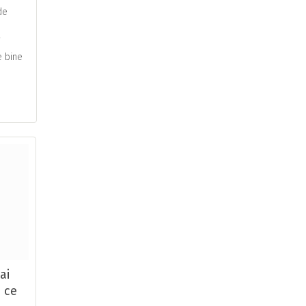
de
i
e bine
ai
, ce