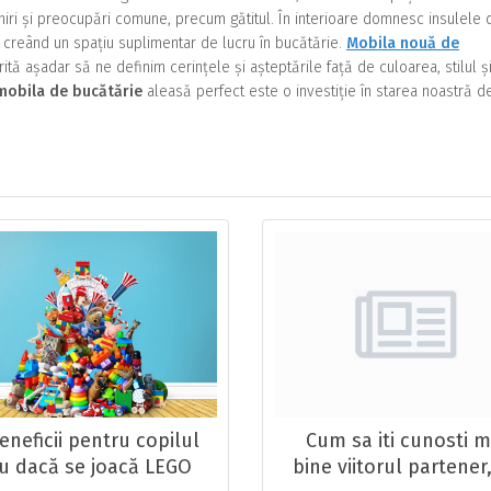
niri și preocupări comune, precum gătitul. În interioare domnesc insulele 
, creând un spațiu suplimentar de lucru în bucătărie.
Mobila nouă de
ită așadar să ne definim cerințele și așteptările față de culoarea, stilul ș
mobila de bucătărie
aleasă perfect este o investiție în starea noastră d
eneficii pentru copilul
Cum sa iti cunosti m
u dacă se joacă LEGO
bine viitorul partener