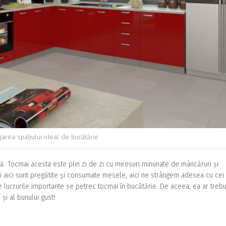
area spațiului ideal de bucătărie
asă. Tocmai acesta este plin zi de zi cu mirosuri minunate de mâncăruri și
mai aici sunt pregătite și consumate mesele, aici ne strângem adesea cu cei
te lucrurile importante se petrec tocmai în bucătărie. De aceea, ea ar trebu
 și al bunului gust!