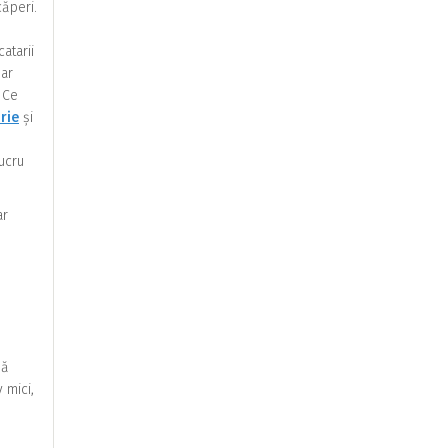
căperi.
catarii
 ar
 Ce
rie
și
ucru
ar
bă
 mici,
.