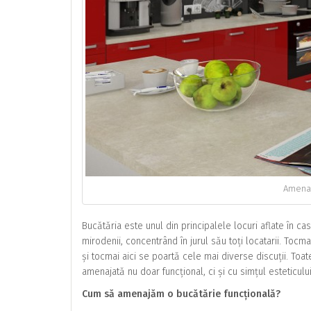
Amenaj
Bucătăria este unul din principalele locuri aflate în c
mirodenii, concentrând în jurul său toți locatarii. Toc
și tocmai aici se poartă cele mai diverse discuții. Toa
amenajată nu doar funcțional, ci și cu simțul esteticului
Cum să amenajăm o bucătărie funcțională?