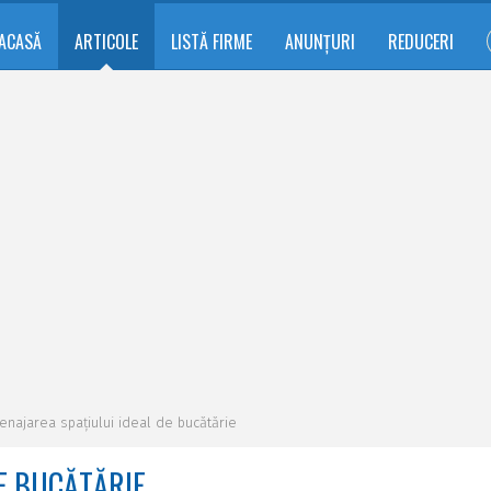
ACASĂ
ARTICOLE
LISTĂ FIRME
ANUNȚURI
REDUCERI
najarea spațiului ideal de bucătărie
E BUCĂTĂRIE