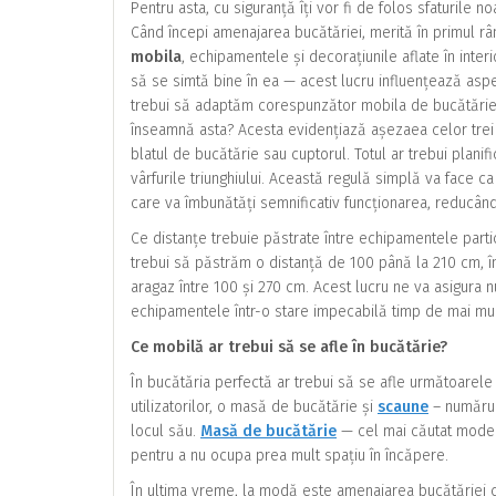
Pentru asta, cu siguranță îți vor fi de folos sfaturile n
Când începi amenajarea bucătăriei, merită în primul rând
mobila
, echipamentele și decorațiunile aflate în inte
să se simtă bine în ea — acest lucru influențează aspect
trebui să adaptăm corespunzător mobila de bucătărie. 
înseamnă asta? Acesta evidențiază așezaea celor trei e
blatul de bucătărie sau cuptorul. Totul ar trebui plani
vârfurile triunghiului. Această regulă simplă va face 
care va îmbunătăți semnificativ funcționarea, reducând
Ce distanțe trebuie păstrate între echipamentele particu
trebui să păstrăm o distanță de 100 până la 210 cm, înt
aragaz între 100 și 270 cm. Acest lucru ne va asigura n
echipamentele într-o stare impecabilă timp de mai mulț
Ce mobilă ar trebui să se afle în bucătărie?
În bucătăria perfectă ar trebui să se afle următoarel
utilizatorilor, o masă de bucătărie și
scaune
– numărul 
locul său.
Masă de bucătărie
— cel mai căutat model 
pentru a nu ocupa prea mult spațiu în încăpere.
În ultima vreme, la modă este amenajarea bucătăriei c