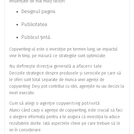
influențate de mai mulți factori:
Designul paginii.
Publicitatea.
Publicul țintă.
Copywriting-ul este o investiție pe termen lung, iar impactul
vine în timp, pe măsură ce strategiile sunt optimizate.
Nu definește direcția generală a afacerii tale
Deciziile strategice despre produsele și serviciile pe care să
le oferi sunt total separate de munca unei agenții de
copywriting. Deși pot contribui cu idei, agențiile nu iau decizii la
nivel executiv.
Cum să alegi o agenție copywriting potrivită
Atunci când cauți o agenție de copywriting, este crucial să faci
o alegere informată pentru a te asigura că investiția ta aduce
rezultatele dorite. Iată aspectele cheie pe care trebuie să le
iei în considerare: