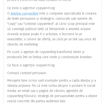
Ce este o agentie copywriting
O
agenție copywriting
este o companie specializată în crearea
de texte persuasive și strategice, cunoscute sub numele de
"copy" sau "conținut copywrited", al căror scop principal este
să convingă publicul țintă să întreprindă o anumită acțiune.
Această acțiune poate fi o achiziție, o înscriere la un
newsletter, o cerere de ofertă, un click pe un link sau orice alt
obiectiv de marketing.
Pe scurt, o agenție de copywriting transformă ideile și
produsele într-un limbaj care vinde și construiește branduri.
Ce face o agenție copywriting
Creează conținut persuasiv
Mesajele bine scrise sunt esențiale pentru a capta atenția și a
stimula acțiunea. Fie că este vorba despre o postare în social
media, un email sau o pagină de vânzări, agențiile de
copywriting folosesc strategii de persuasivitate pentru a obține
reacții concrete din partea audienței tale.