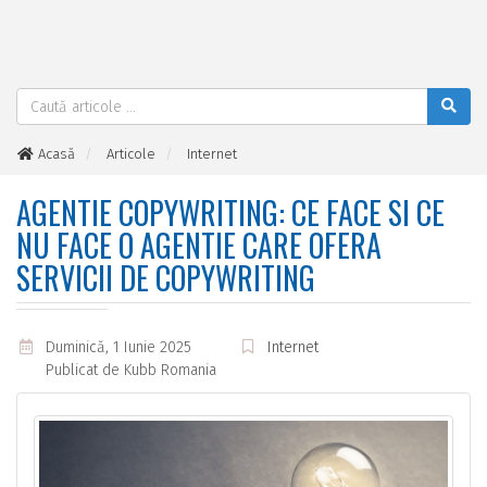
Acasă
Articole
Internet
Agentie copywriting: Ce face si ce nu face o agentie care ofera
servicii de copywriting
AGENTIE COPYWRITING: CE FACE SI CE
NU FACE O AGENTIE CARE OFERA
SERVICII DE COPYWRITING
Duminică, 1 Iunie 2025
Internet
Publicat de
Kubb Romania