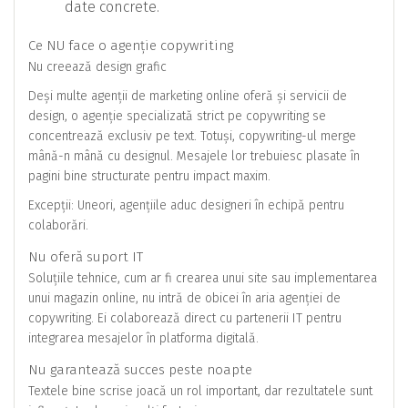
date concrete.
Ce NU face o agenție copywriting
Nu creează design grafic
Deși multe agenții de marketing online oferă și servicii de
design, o agenție specializată strict pe copywriting se
concentrează exclusiv pe text. Totuși, copywriting-ul merge
mână-n mână cu designul. Mesajele lor trebuiesc plasate în
pagini bine structurate pentru impact maxim.
Excepții: Uneori, agențiile aduc designeri în echipă pentru
colaborări.
Nu oferă suport IT
Soluțiile tehnice, cum ar fi crearea unui site sau implementarea
unui magazin online, nu intră de obicei în aria agenției de
copywriting. Ei colaborează direct cu partenerii IT pentru
integrarea mesajelor în platforma digitală.
Nu garantează succes peste noapte
Textele bine scrise joacă un rol important, dar rezultatele sunt