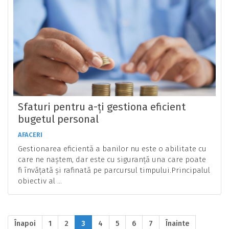
Sfaturi pentru a-ți gestiona eficient
bugetul personal
AFACERI
Gestionarea eficientă a banilor nu este o abilitate cu
care ne naștem, dar este cu siguranță una care poate
fi învățată și rafinată pe parcursul timpului.Principalul
obiectiv al ...
Înapoi
1
2
3
4
5
6
7
Înainte