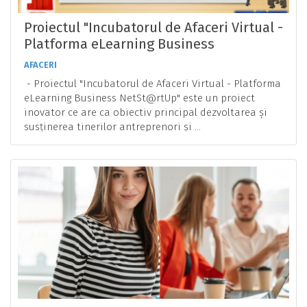
Proiectul "Incubatorul de Afaceri Virtual -
Platforma eLearning Business
NetSt@rtUp" - Un Parteneriat pentru
AFACERI
Dezvoltarea Tinerilor Antreprenori din
- Proiectul "Incubatorul de Afaceri Virtual - Platforma
Gorj
eLearning Business NetSt@rtUp" este un proiect
inovator ce are ca obiectiv principal dezvoltarea și
susținerea tinerilor antreprenori și ...