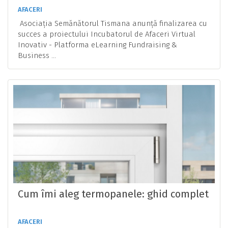
Incubatorul de Afaceri Virtual Inovativ
AFACERI
Platform eLearning Fundraising &
Asociația Semănătorul Tismana anunță finalizarea cu
Business NetworkSt@rtUp
succes a proiectului Incubatorul de Afaceri Virtual
Inovativ - Platforma eLearning Fundraising &
Business ...
Cum îmi aleg termopanele: ghid complet
AFACERI