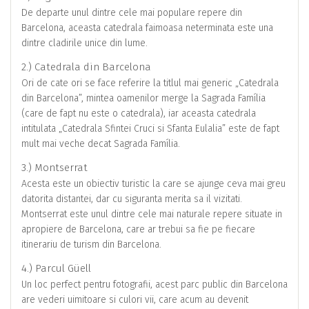
De departe unul dintre cele mai populare repere din
Barcelona, aceasta catedrala faimoasa neterminata este una
dintre cladirile unice din lume.
2.) Catedrala din Barcelona
Ori de cate ori se face referire la titlul mai generic „Catedrala
din Barcelona”, mintea oamenilor merge la Sagrada Família
(care de fapt nu este o catedrala), iar aceasta catedrala
intitulata „Catedrala Sfintei Cruci si Sfanta Eulalia” este de fapt
mult mai veche decat Sagrada Família.
3.) Montserrat
Acesta este un obiectiv turistic la care se ajunge ceva mai greu
datorita distantei, dar cu siguranta merita sa il vizitati.
Montserrat este unul dintre cele mai naturale repere situate in
apropiere de Barcelona, care ar trebui sa fie pe fiecare
itinerariu de turism din Barcelona.
4.) Parcul Güell
Un loc perfect pentru fotografii, acest parc public din Barcelona
are vederi uimitoare si culori vii, care acum au devenit