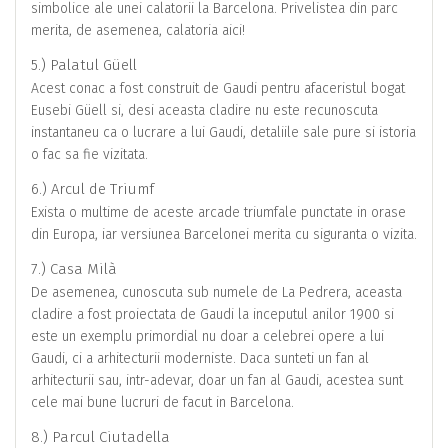
simbolice ale unei calatorii la Barcelona. Privelistea din parc
merita, de asemenea, calatoria aici!
5.) Palatul Güell
Acest conac a fost construit de Gaudi pentru afaceristul bogat
Eusebi Güell si, desi aceasta cladire nu este recunoscuta
instantaneu ca o lucrare a lui Gaudi, detaliile sale pure si istoria
o fac sa fie vizitata.
6.) Arcul de Triumf
Exista o multime de aceste arcade triumfale punctate in orase
din Europa, iar versiunea Barcelonei merita cu siguranta o vizita.
7.) Casa Milà
De asemenea, cunoscuta sub numele de La Pedrera, aceasta
cladire a fost proiectata de Gaudi la inceputul anilor 1900 si
este un exemplu primordial nu doar a celebrei opere a lui
Gaudi, ci a arhitecturii moderniste. Daca sunteti un fan al
arhitecturii sau, intr-adevar, doar un fan al Gaudi, acestea sunt
cele mai bune lucruri de facut in Barcelona.
8.) Parcul Ciutadella