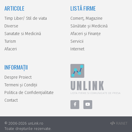
ARTICOLE
LISTĂ FIRME
Timp Liber/ Stil de viata
Comerţ, Magazine
Diverse
Sănătate şi Medicină
Sanatate si Medicină
Afaceri şi Finanţe
Turism
Servicii
Afaceri
Internet
INFORMAȚII
Despre Proiect
UNLINK
Termeni și Condiții
Politica de Confidențialitate
LISTA FIRME SI COMUNICATE DE PRESA
Contact
© 2006-2026 unLink.ro
RAINET
Toate drepturile rezervate.