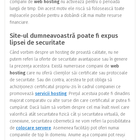
companii de
web hosting
nu activează pentru o perioadă
lungă de timp. Din acest motiv ele riscă să folosească toate
mijloacele posibile pentru a dobândi cât mai multe resurse
financiare.
Site-ul dumneavoastră poate fi expus
lipsei de securitate
Când vorbim despre un hosting de proastă calitate, nu ne
putem referi la oferte de securitate avantajoase sau în genere
la prezența acestora. Există numeroase companii de
web
hosting
care nu oferă clienților săi certificate sau protocoale
de securitate. Sau din contra, acestea te pot obliga să
achiziționezi certificatul propriu-zis în cadrul companiei ce
promovează
servicii hosting
. Prețul acestuia poate fi dinadins
majorat comparativ cu alte surse din care certificatul ar putea fi
cumpărat. Dacă luăm să vorbim despre cel mai înalt nivel care
valorifică atât securitatea fizică cât și securitatea virtuală, de
conexiune, securitatea cibernetică ne vom referi la posibilitatea
de
colocare servere
. Asemenea facilități pot oferi numai
companiile de top în domeniu. Anume așa companii pot reuși