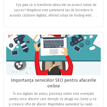
întreprinderilor mici, concentrate pe planuri
Ești gata să-ți transformi ideea într-un proiect online de
de hosting rentabile și pe modul în care
succes? Megahost este partenerul tău de încredere în
acestea pot ajuta antreprenorii să-și
această călătorie digitală, oferind soluții de hosting web … ...
demareze proiectele
Importanța serviciilor SEO pentru afacerile
online
În era digitală de astăzi, prezența online este esențială
pentru orice afacere care dorește să atragă noi clienți și să-
și crească cifra de afaceri. Majoritatea oamenilor își caută … ...