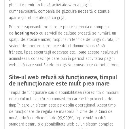
planurile pentru o lungă activitate web a paginii
dumneavoastră, compania de găzduire necesită o atenție
aparte și trebuie aleasă cu grijă.
Printre neajunsurile pe care le poate semnala o companie
de
hosting web
cu servicii de calitate proastă se numără un
spațiu de stocare mizer, răspunsuri tehnice de lungă durată, un
sistem de operare care face site-ul dumneavoastră să
frâneze, lipsa securității adecvate etc. Toate aceste neajunsuri
acumulează consecințe care pun în pericol activitatea paginii
web. Iată care sunt 3 cele mai grave consecințe ce pot surveni.
Site-ul web refuză să funcționeze, timpul
de nefuncționare este mult prea mare
Timpul de funcționare sau disponibilitatea reprezintă o măsură
de calcul în baza căreia cunoaștem care este procentul de
timp în care un sistem este pe deplin operațional. Acest timp
de funcționare de regulă se măsoară în cifre de 9. Cinci de
nouă, adică coeficientul de 99,999%, reprezintă o cifră
standard pentru o disponibilitate web cu un sistem complet