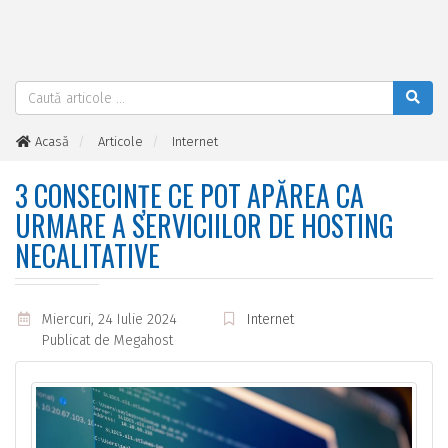
Acasă
Articole
Internet
3 consecințe ce pot apărea ca urmare a serviciilor de hosting
necalitative
3 CONSECINȚE CE POT APĂREA CA
URMARE A SERVICIILOR DE HOSTING
NECALITATIVE
Miercuri, 24 Iulie 2024
Internet
Publicat de
Megahost