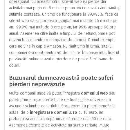
operațional. Cu această cifră, site-ul web își pierde din
activitate mai puțin de 6 minute pe an. Aici e cazul când până și
sutimile contează. Un timp de funcționare la 99,995% face ca
site-ul web să-și oprească „slujba” mai mult de 26 minute pe
an. 99.9% mai mult de 8 ore pe an, iar 99% aproape 90 ore
anual. Asemenea cifre înalte a timpului de nefuncționare pot
deveni letale pentru o companie de comerț. Primul exemplu
care ne vine în cap e Amazon. Nu mult timp în urmă, site-ul
companiei s-a oprit pentru 40 de minute. În consecință, liderul
pe vânzări online a avut o pierdere de peste 5 milioane de
dolari.
Buzunarul dumneavoastră poate suferi
pierderi neprevăzute
Multe companii unde vă puteți înregistra
domeniul web
sau
puteți prinde niște oferte bune de hosting, se dovedesc a
ascunde schimbarea tarifului. Spre exemplu puteți beneficia
astăzi de o
înregistrare domeniu. ro
cu 10 euro, iar
prelungirea acestuia după un an să coste deja 50 de euro.
Asemenea exemple de activitate nu sunt o raritate. Multe