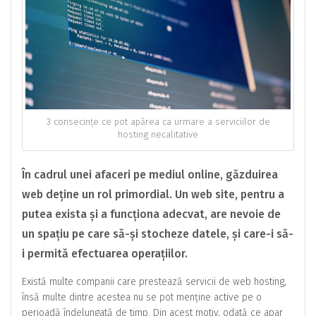
3 consecințe ce pot apărea ca urmare a serviciilor de
hosting necalitative
În cadrul unei afaceri pe mediul online, găzduirea
web deține un rol primordial. Un web site, pentru a
putea exista și a funcționa adecvat, are nevoie de
un spațiu pe care să-și stocheze datele, și care-i să-
i permită efectuarea operațiilor.
Există multe companii care prestează servicii de web hosting,
însă multe dintre acestea nu se pot menține active pe o
perioadă îndelungată de timp. Din acest motiv, odată ce apar