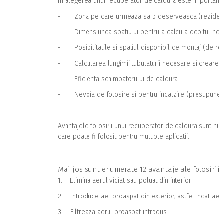
In alegerea unui recuperator de caldura este importan
- Zona pe care urmeaza sa o deserveasca (rezident
- Dimensiunea spatiului pentru a calcula debitul ne
- Posibilitatile si spatiul disponibil de montaj (de r
- Calcularea lungimii tubulaturii necesare si creare
- Eficienta schimbatorului de caldura
- Nevoia de folosire si pentru incalzire (presupune m
Avantajele folosirii unui recuperator de caldura sunt nu
care poate fi folosit pentru multiple aplicatii.
Mai jos sunt enumerate 12 avantaje ale folosiri
1. Elimina aerul viciat sau poluat din interior
2. Introduce aer proaspat din exterior, astfel incat ae
3. Filtreaza aerul proaspat introdus