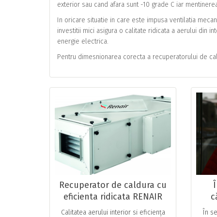
exterior sau cand afara sunt -10 grade C iar mentinerea
In oricare situatie in care este impusa ventilatia mec
investitii mici asigura o calitate ridicata a aerului din 
energie electrica.
Pentru dimesnionarea corecta a recuperatorului de cal
Recuperator de caldura cu
Î
eficienta ridicata RENAIR
c
dr
Calitatea aerului interior si eficiența
În s