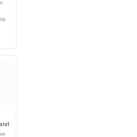
ie.
timp
arat
bun