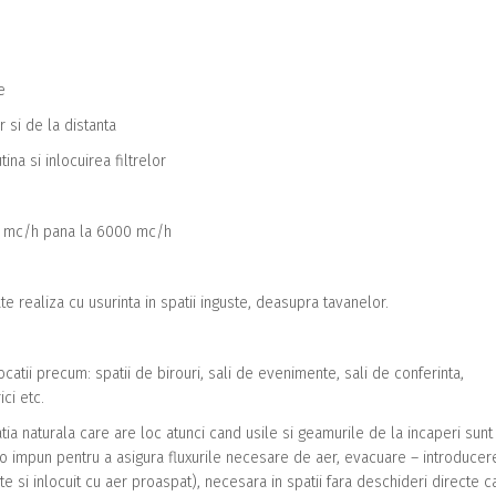
e
si de la distanta
na si inlocuirea filtrelor
0 mc/h pana la 6000 mc/h
e realiza cu usurinta in spatii inguste, deasupra tavanelor.
tii precum: spatii de birouri, sali de evenimente, sali de conferinta,
ci etc.
latia naturala care are loc atunci cand usile si geamurile de la incaperi sunt
e o impun pentru a asigura fluxurile necesare de aer, evacuare – introducer
te si inlocuit cu aer proaspat), necesara in spatii fara deschideri directe c