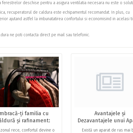
 ferestrelor deschise pentru a asigura ventilatia necesara nu este o solut
anica, recuperatorul de caldura este echipamentul recomandat. In plus, cu
interior ajutand astfel la imbunatatirea confortului si economisind in acelasi 
dura ne poti contacta direct pe mail sau telefonic.
mbracă-ți familia cu
Avantajele și
ăldură și rafinament:
Dezavantajele unui Ap
esuri elegante, șosete
de Ras Clasic
ezonul rece, confortul devine o
Există un aparat de ras mai 