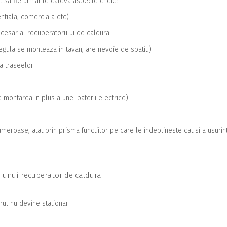
t sa fie urmarite cateva aspecte cheie:
iala, comerciala etc)
cesar al recuperatorului de caldura
egula se monteaza in tavan, are nevoie de spatiu)
a traseelor
ontarea in plus a unei baterii electrice)
meroase, atat prin prisma functiilor pe care le indeplineste cat si a usurin
i unui recuperator de caldura:
rul nu devine stationar