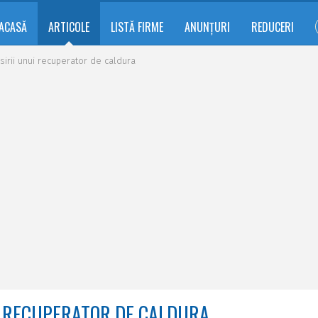
ACASĂ
ARTICOLE
LISTĂ FIRME
ANUNȚURI
REDUCERI
osirii unui recuperator de caldura
UI RECUPERATOR DE CALDURA