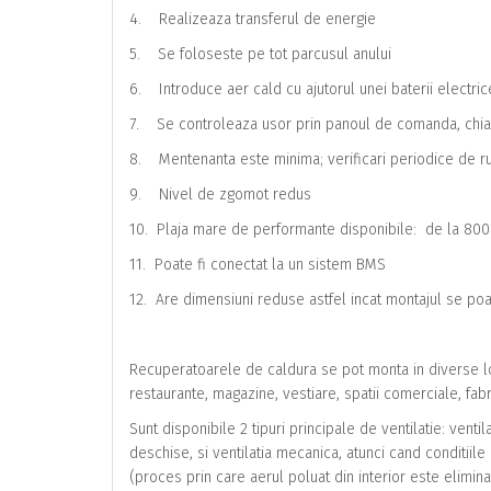
4. Realizeaza transferul de energie
5. Se foloseste pe tot parcusul anului
6. Introduce aer cald cu ajutorul unei baterii electric
7. Se controleaza usor prin panoul de comanda, chiar 
8. Mentenanta este minima; verificari periodice de ruti
9. Nivel de zgomot redus
10. Plaja mare de performante disponibile: de la 80
11. Poate fi conectat la un sistem BMS
12. Are dimensiuni reduse astfel incat montajul se poat
Recuperatoarele de caldura se pot monta in diverse loca
restaurante, magazine, vestiare, spatii comerciale, fabri
Sunt disponibile 2 tipuri principale de ventilatie: venti
deschise, si ventilatia mecanica, atunci cand conditiil
(proces prin care aerul poluat din interior este elimina