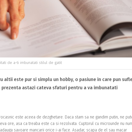
tati de a-ti imbunatati stilul de gatit
 altii este pur si simplu un hobby, o pasiune in care pun sufle
 prezenta astazi cateva sfaturi pentru a va imbunatati
ectrocasnic este aceea de dezghetare. Daca stam sa ne gandim putin, ne pu
ateva ore, asa ca treaba este ca si rezolvata. Cuptorul cu microunde nu nu
adauga savoare mancarii orice i-ai face. Asadar, scapa de el sau macar