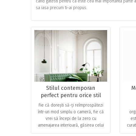
cand gatesti pentru ca este cea mai importanta parte a 
sa iasa precum ti-ai propus.
Stilul contemporan
M
perfect pentru orice stil
de viață
Fie că dorești să-ți reîmprospătezi
într-un mod simplu o cameră, fie că
org
vrei să începi de la zero cu
es
amenajarea interioară, găsirea celui
cura
mai bun stil de design interior