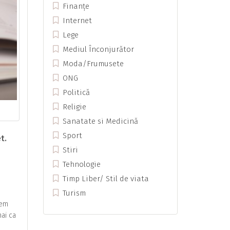
Finanțe
Internet
Lege
Mediul Înconjurător
Moda/Frumusete
ONG
Politică
Religie
Sanatate si Medicină
Sport
t.
Stiri
Tehnologie
Timp Liber/ Stil de viata
Turism
tem
mai ca