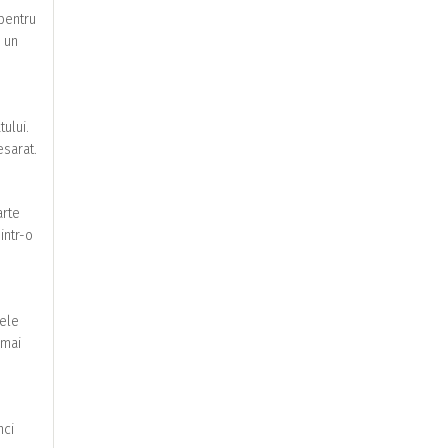
 pentru
u un
ului.
esarat.
arte
intr-o
tele
 mai
nci