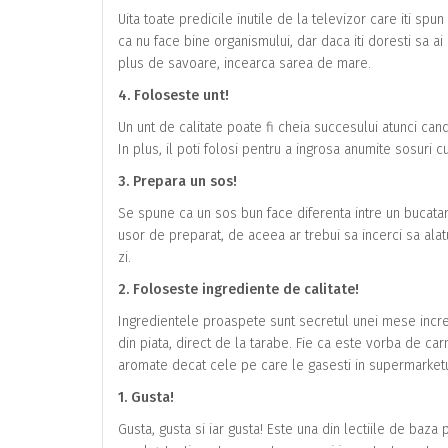
Uita toate predicile inutile de la televizor care iti spu
ca nu face bine organismului, dar daca iti doresti sa a
plus de savoare, incearca sarea de mare.
4. Foloseste unt!
Un unt de calitate poate fi cheia succesului atunci can
In plus, il poti folosi pentru a ingrosa anumite sosuri 
3. Prepara un sos!
Se spune ca un sos bun face diferenta intre un bucatar 
usor de preparat, de aceea ar trebui sa incerci sa alat
zi.
2. Foloseste ingrediente de calitate!
Ingredientele proaspete sunt secretul unei mese incred
din piata, direct de la tarabe. Fie ca este vorba de ca
aromate decat cele pe care le gasesti in supermarketu
1. Gusta!
Gusta, gusta si iar gusta! Este una din lectiile de baza