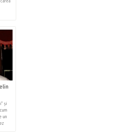
ncarea
elin
” și
a cum
e un
cez
a un