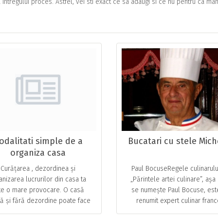
intregului proces. Astfel, vei sti exact ce sa adaugi si ce nu pentru ca ma
odalitati simple de a
Bucatari cu stele Mich
organiza casa
Curățarea , dezordinea și
Paul BocuseRegele culinarului
anizarea lucrurilor din casa ta
„Părintele artei culinare”, aș
te o mare provocare. O casă
se numește Paul Bocuse, est
tă și fără dezordine poate face
renumit expert culinar fran
minuni. Pe lângă beneficiile
cunoscut în lumea culinară c