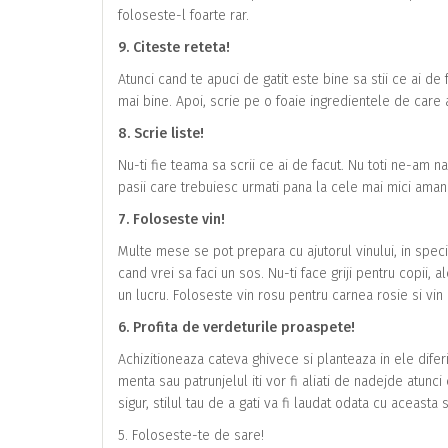
foloseste-l foarte rar.
9. Citeste reteta!
Atunci cand te apuci de gatit este bine sa stii ce ai de 
mai bine. Apoi, scrie pe o foaie ingredientele de care ai
8. Scrie liste!
Nu-ti fie teama sa scrii ce ai de facut. Nu toti ne-am
pasii care trebuiesc urmati pana la cele mai mici amanu
7. Foloseste vin!
Multe mese se pot prepara cu ajutorul vinului, in specia
cand vrei sa faci un sos. Nu-ti face griji pentru copii, a
un lucru. Foloseste vin rosu pentru carnea rosie si vin 
6. Profita de verdeturile proaspete!
Achizitioneaza cateva ghivece si planteaza in ele diferi
menta sau patrunjelul iti vor fi aliati de nadejde atun
sigur, stilul tau de a gati va fi laudat odata cu aceasta
5. Foloseste-te de sare!