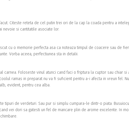
facut. Citeste reteta de cel putin trei ori de la cap la coada pentru a intel
 nevoie si cantitatile asociate lor.
 nascut cu o memorie perfecta asa ca noteaza timpul de coacere sau de fie
nte. Vorba aceea, perfectiunea sta in detalii.
l carnea. Foloseste vinul atunci cand faci o friptura la cuptor sau chiar si 
lcoolul ramas in preparat nu va fi suficient pentru a-i afecta in vreun fel. Nu
alb, evident, pentru cea alba.
te tipuri de verdeturi. Sau pur si simplu cumpara-le dintr-o piata. Busuiocu
ci cand vei dori sa gatesti un fel de mancare plin de arome excelente. In m
 schimbare.