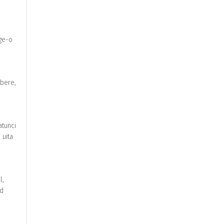
ege-o
rbere,
atunci
 uita
l,
od