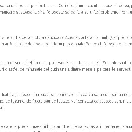
n sa renunti pe cat posibil la sare. Ce-i drept, nu e cazul sa abuzezi de ea,
i mancare gustoasa la cina, foloseste sarea fara sa-ti faci probleme. Pentr
d vine vorba de o friptura delicioasa. Acesta confera mai mult gust preparat
cum ar fi cel olandez pe care il torni peste ouale Benedict. Foloseste unt n
amator si un chef (bucatar profesionist sau bucatar sef). Sosurile sunt fo
uri o astfel de minunatie cel putin uneia dintre mesele pe care le servesti 
ibil de gustoase. Intreaba pe oricine vrei. Incearca sa-ti cumperi alimen
rne, de legume, de fructe sau de lactate, vei constata ca acestea sunt mult
ri.
 pe care le predau maestrii bucatari. Trebuie sa faci asta in permanenta atu