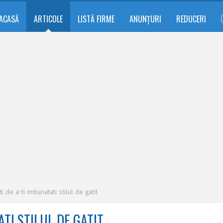
ACASĂ
ARTICOLE
LISTĂ FIRME
ANUNȚURI
REDUCERI
i de a-ti imbunatati stilul de gatit
ATI STILUL DE GATIT