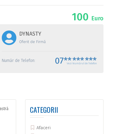
100
Euro
DYNASTY
Oferit de Firmă
07**
***
***
Număr de Telefon:
Vezi Numărul de Telefon
CATEGORII
astră
Afaceri