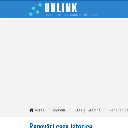
UNLINK
LISTA FIRME SI COMUNICATE DE PRESA
Acasă
Anunțuri
Casă și Grădină
Renovări ca
Renovări case istorice