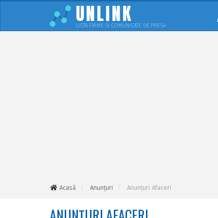
UNLINK
LISTA FIRME SI COMUNICATE DE PRESA
Acasă
Anunțuri
Anunțuri Afaceri
ANUNȚURI AFACERI