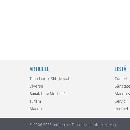
ARTICOLE
LISTĂ 
Timp Liber/ Stil de viata
Comerţ,
Diverse
Sănătate
Sanatate si Medicină
Afaceri ş
Turism
Servicii
Afaceri
Internet
© 2006-2026 unLink.ro
-
Toate drepturile rezervate.